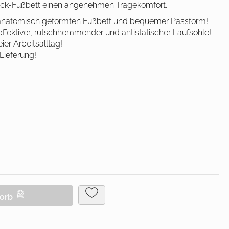
ock-Fußbett einen angenehmen Tragekomfort.
lagen/
Patienteneigentum
anatomisch geformten Fußbett und bequemer Passform!
Patientenwohlbefinden
ffektiver, rutschhemmender und antistatischer Laufsohle!
er Arbeitsalltag!
Slipper
Lieferung!
Schnelltests
korb