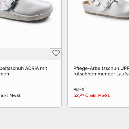
beitsschuh ADRIA mit
Pflege-Arbeitsschuh UP
emen
rutschhemmender Laufs
*
85
79
,
€
24
52
,
€
inkl. MwSt.
inkl. MwSt.