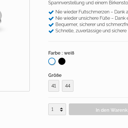
Beinlagerung
Desinfektion
Spannverstellung und einem Birkenst
Andockwagen
Saugfähige Unter
Gurte und Befestigung
Hautmarker
Underpads
Nie wieder Fußschmerzen – Dank 
Wäschewagen
Nie wieder unsichere Füße – Dank e
Medizinische Kloben
Einwegkopfkissen/ -
Bequemer, sicherer und schmerzfrei
Zubehör Funktionswagen
decken
Stützen und Halterungen
Schnelle, zuverlässige und sichere 
Nadelzähler
Einwegabdeckungen
Farbe : weiß
Handwaschbürsten
Größe
41
44
In den Waren