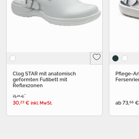
Clog STAR mit anatomisch
Pflege-Ar
geformten Fußbett mit
Fersenri
Reflexzonen
*
28
71
,
€
23
66
30
,
€
ab
73
,
€
inkl. MwSt.