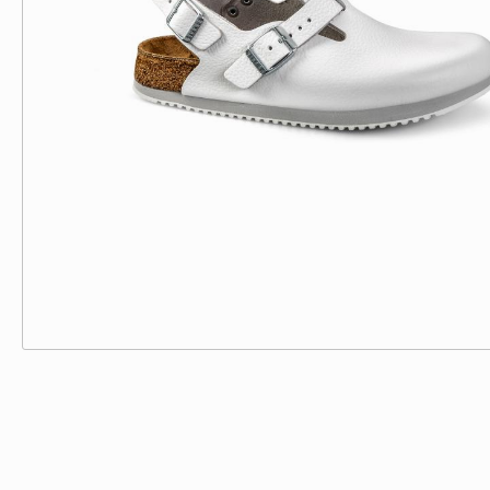
Einweghandschuhe
Zubehör Pulse
Schutzbrillen
Zubehör ST20
Röntgenschutzbekleidun
Zubehör Gipsliege
g
Schutzärmel
Überschuhe