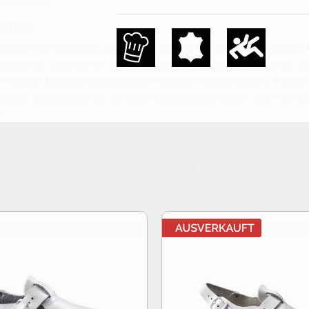
Cookies
nhalte und Anzeigen zu personalisieren, Funktionen für soziale
Website zu analysieren. Außerdem geben wir Informationen zu I
r soziale Medien, Werbung und Analysen weiter. Unsere Partner
 Daten zusammen, die Sie ihnen bereitgestellt haben oder die s
n.
Nur notwendige Cookies
verwenden