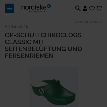
Toggle
navigation
Zurück zur Übersicht
Berufsschuhe
Art.-Nr.: 90411
OP-SCHUH CHIROCLOGS
Medizintechnik
CLASSIC MIT
SEITENBELÜFTUNG UND
Lichttechnik
FERSENRIEMEN
Hilfsmittel
Angebote
Produktwelten
Über uns