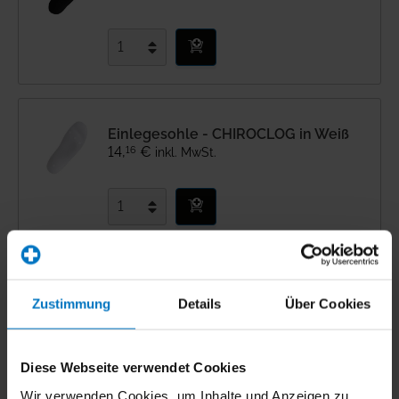
Einlegesohle - CHIROCLOG in Weiß
16
14
,
€
inkl. MwSt.
Bewertungen
Zustimmung
Details
Über Cookies
Eigenschaften
Diese Webseite verwendet Cookies
Wir verwenden Cookies, um Inhalte und Anzeigen zu