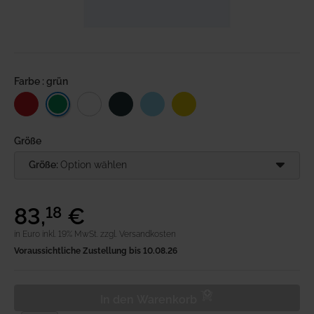
Anmeldung
Merkliste
Farbe : grün
Warenkorb
Größe
Größe:
Option wählen
83
,
€
18
in Euro inkl. 19% MwSt.
zzgl. Versandkosten
Voraussichtliche Zustellung bis 10.08.26
In den Warenkorb