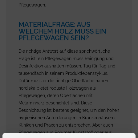
Pflegewagen.
MATERIALFRAGE: AUS
WELCHEM HOLZ MUSS EIN
PFLEGEWAGEN SEIN?
Die richtige Antwort auf diese sprichwörtliche
Frage ist: ein Pflegewagen muss Reinigung und
Desinfektion aushalten müssen. Tag für Tag und
tausendfach in seinem Produktlebenszyklus.
Dafür muss er die richtige Oberfläche haben.
nordiska bietet robuste Holzwagen als
Pflegewagen, deren Oberflächen mit
Melaminharz beschichtet sind. Diese
Beschichtung ist bestens geeignet, um den hohen
hygienischen Anforderungen in Krankenhäusern,
Kliniken und Praxen zu entsprechen. Aber auch
Pflegewagen aus Polymer-Kunststoff oder aus