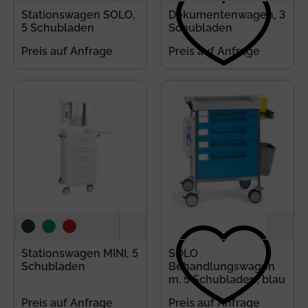
Stationswagen SOLO,
Dokumentenwagen, 3
Anmeldung
5 Schubladen
Schubladen
Preis auf Anfrage
Preis auf Anfrage
Merkliste
Warenkorb
Stationswagen MINI, 5
SOLO
Schubladen
Behandlungswagen
m. 5 Schubladen, blau
Preis auf Anfrage
Preis auf Anfrage