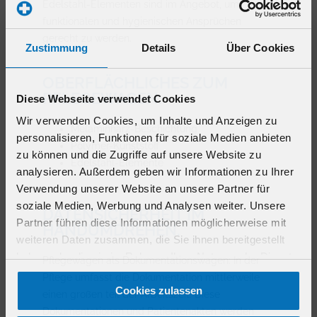
Edelstahl-Elementen sind im Angebot, um
funktionalen und hygienischen Ansprüchen
gerecht zu werden.
Zustimmung
Details
Über Cookies
OBERFLÄCHLICHES ZUM
PFLEGEWAGEN:
Diese Webseite verwendet Cookies
Wir verwenden Cookies, um Inhalte und Anzeigen zu
Melaminharz-Beschichtung
personalisieren, Funktionen für soziale Medien anbieten
Polymer-Kunststoff
zu können und die Zugriffe auf unsere Website zu
Edelstahl-Elemente
analysieren. Außerdem geben wir Informationen zu Ihrer
Verwendung unserer Website an unsere Partner für
soziale Medien, Werbung und Analysen weiter. Unsere
DATENSICHERHEIT IM
Partner führen diese Informationen möglicherweise mit
HANDUMDREHEN.
weiteren Daten zusammen, die Sie ihnen bereitgestellt
haben oder die sie im Rahmen Ihrer Nutzung der Dienste
Pflegewagen als Dokumentationswagen: In der
gesammelt haben.
Pflege umfasst die Dokumentation mittlerweile
Cookies zulassen
einen großen teil der Arbeitszeit. Diese
Dokumentationen und Patientenakten werden