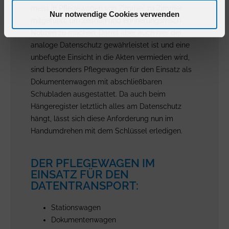
meist in Pflegewagen von Zimmer zu Zimmer
Nur notwendige Cookies verwenden
mitgeführt, um zeitnah und erinnerungsfrisch
Notizen zu machen. Damit aber auch hier der
analoge Datenschutz gewährleistet ist und eine
unbefugte Einsicht in die Akten vermieden wird,
sind besonders Pflegewagen für den Einsatz als
Dokumentenwagen mit abschließbaren
Schubladen ausgestattet. Da auch beim
Hängeregister letztlich alles am Datenschutz
hängt, lässt sich diese Anforderung nun im
Handumdrehen mit dem Schlüssel erledigen.
DER PFLEGEWAGEN IM
EINSATZ FÜR DEN
DATENTRANSPORT:
Stationswagen
Dokumentenwagen