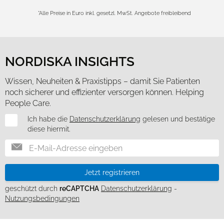
weiteren Daten zusammen, die Sie ihnen bereitgestellt
*Alle Preise in Euro inkl. gesetzl. MwSt. Angebote freibleibend
haben oder die sie im Rahmen Ihrer Nutzung der Dienste
gesammelt haben.
Cookies zulassen
NORDISKA INSIGHTS
Nur notwendige Cookies verwenden
Wissen, Neuheiten & Praxistipps – damit Sie Patienten
noch sicherer und effizienter versorgen können. Helping
People Care.
Newsletter
Ich habe die
Datenschutzerklärung
gelesen und bestätige
diese hiermit.
Jetzt registrieren
geschützt durch
reCAPTCHA
Datenschutzerklärung
-
Nutzungsbedingungen