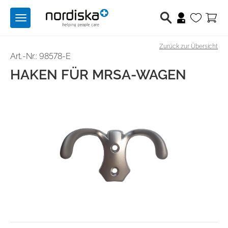
Toggle
navigation
Zurück zur Übersicht
Berufsschuhe
Art.-Nr.: 98578-E
HAKEN FÜR MRSA-WAGEN
Medizintechnik
Lichttechnik
Hilfsmittel
Angebote
Produktwelten
Über uns