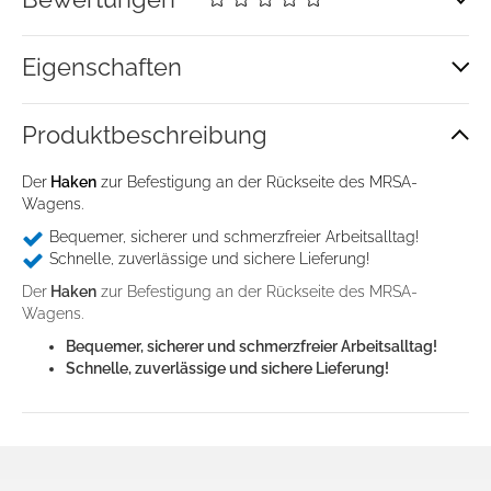
Eigenschaften
Produkt­beschreibung
Der
Haken
zur Befestigung an der Rückseite des MRSA-
Wagens.
Zustimmung
Details
Über Cookies
Bequemer, sicherer und schmerzfreier Arbeitsalltag!
Schnelle, zuverlässige und sichere Lieferung!
Diese Webseite verwendet Cookies
Der
Haken
zur Befestigung an der Rückseite des MRSA-
Wagens.
Wir verwenden Cookies, um Inhalte und Anzeigen zu
Bequemer, sicherer und schmerzfreier Arbeitsalltag!
personalisieren, Funktionen für soziale Medien anbieten
Schnelle, zuverlässige und sichere Lieferung!
zu können und die Zugriffe auf unsere Website zu
analysieren. Außerdem geben wir Informationen zu Ihrer
Verwendung unserer Website an unsere Partner für
soziale Medien, Werbung und Analysen weiter. Unsere
Partner führen diese Informationen möglicherweise mit