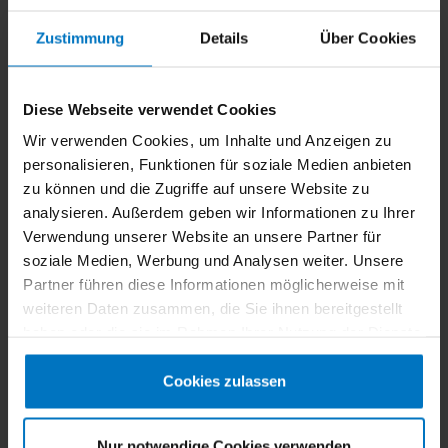
Kunden diese Person oder Anstalt zuvor nicht
benannt hat.
Zustimmung
Details
Über Cookies
5.5
Der Verkäufer behält sich das Recht vor, im Falle
nicht richtiger oder nicht ordnungsgemäßer
Selbstbelieferung vom Vertrag zurückzutreten. Dies
Diese Webseite verwendet Cookies
gilt nur für den Fall, dass die Nichtlieferung nicht vom
Verkäufer zu vertreten ist und dieser mit der
Wir verwenden Cookies, um Inhalte und Anzeigen zu
gebotenen Sorgfalt ein konkretes Deckungsgeschäft
personalisieren, Funktionen für soziale Medien anbieten
mit dem Zulieferer abgeschlossen hat. Der Verkäufer
zu können und die Zugriffe auf unsere Website zu
wird alle zumutbaren Anstrengungen unternehmen,
analysieren. Außerdem geben wir Informationen zu Ihrer
um die Ware zu beschaffen. Im Falle der
Verwendung unserer Website an unsere Partner für
Nichtverfügbarkeit oder der nur teilweisen
Verfügbarkeit der Ware wird der Kunde unverzüglich
soziale Medien, Werbung und Analysen weiter. Unsere
informiert und die Gegenleistung unverzüglich
Partner führen diese Informationen möglicherweise mit
erstattet.
weiteren Daten zusammen, die Sie ihnen bereitgestellt
5.6
Selbstabholung ist aus logistischen Gründen nicht
haben oder die sie im Rahmen Ihrer Nutzung der Dienste
möglich.
gesammelt haben.
Cookies zulassen
6) Eigentumsvorbehalt
Tritt der Verkäufer in Vorleistung, behält er sich bis
Nur notwendige Cookies verwenden