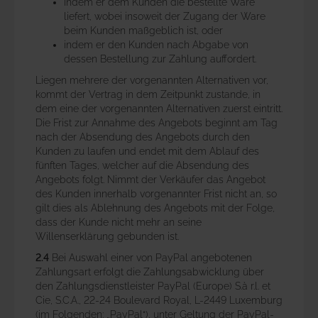
indem er dem Kunden die bestellte Ware
liefert, wobei insoweit der Zugang der Ware
beim Kunden maßgeblich ist, oder
indem er den Kunden nach Abgabe von
dessen Bestellung zur Zahlung auffordert.
Liegen mehrere der vorgenannten Alternativen vor,
kommt der Vertrag in dem Zeitpunkt zustande, in
dem eine der vorgenannten Alternativen zuerst eintritt.
Die Frist zur Annahme des Angebots beginnt am Tag
nach der Absendung des Angebots durch den
Kunden zu laufen und endet mit dem Ablauf des
fünften Tages, welcher auf die Absendung des
Angebots folgt. Nimmt der Verkäufer das Angebot
des Kunden innerhalb vorgenannter Frist nicht an, so
gilt dies als Ablehnung des Angebots mit der Folge,
dass der Kunde nicht mehr an seine
Willenserklärung gebunden ist.
2.4
Bei Auswahl einer von PayPal angebotenen
Zahlungsart erfolgt die Zahlungsabwicklung über
den Zahlungsdienstleister PayPal (Europe) S.à r.l. et
Cie, S.C.A., 22-24 Boulevard Royal, L-2449 Luxemburg
(im Folgenden: „PayPal“), unter Geltung der PayPal-