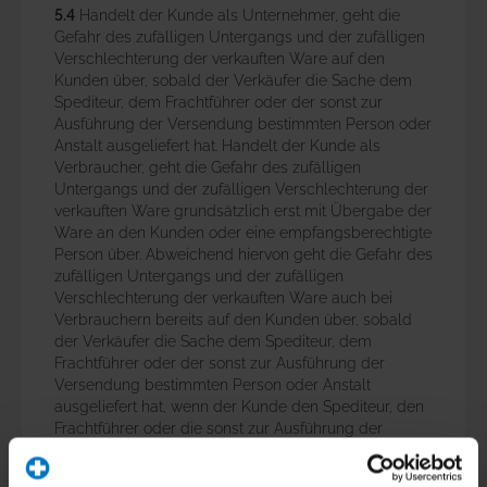
5.4
Handelt der Kunde als Unternehmer, geht die
Gefahr des zufälligen Untergangs und der zufälligen
Verschlechterung der verkauften Ware auf den
Kunden über, sobald der Verkäufer die Sache dem
Spediteur, dem Frachtführer oder der sonst zur
Ausführung der Versendung bestimmten Person oder
Anstalt ausgeliefert hat. Handelt der Kunde als
Verbraucher, geht die Gefahr des zufälligen
Untergangs und der zufälligen Verschlechterung der
verkauften Ware grundsätzlich erst mit Übergabe der
Ware an den Kunden oder eine empfangsberechtigte
Person über. Abweichend hiervon geht die Gefahr des
zufälligen Untergangs und der zufälligen
Verschlechterung der verkauften Ware auch bei
Verbrauchern bereits auf den Kunden über, sobald
der Verkäufer die Sache dem Spediteur, dem
Frachtführer oder der sonst zur Ausführung der
Versendung bestimmten Person oder Anstalt
ausgeliefert hat, wenn der Kunde den Spediteur, den
Frachtführer oder die sonst zur Ausführung der
Versendung bestimmte Person oder Anstalt mit der
Ausführung beauftragt und der Verkäufer dem