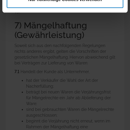
zur vollständigen Bezahlung des geschuldeten
Kaufpreises das Eigentum an der gelieferten Ware
vor.
7) Mängelhaftung
(Gewährleistung)
Soweit sich aus den nachfolgenden Regelungen
nichts anderes ergibt, gelten die Vorschriften der
gesetzlichen Mängelhaftung. Hiervon abweichend gilt
bei Verträgen zur Lieferung von Waren:
7.1
Handelt der Kunde als Unternehmer,
hat der Verkäufer die Wahl der Art der
Nacherfüllung;
beträgt bei neuen Waren die Verjährungsfrist
für Mängelrechte ein Jahr ab Ablieferung der
Ware;
sind bei gebrauchten Waren die Mängelrechte
ausgeschlossen;
beginnt die Verjährung nicht erneut, wenn im
Rahmen der Mängelhaftung eine