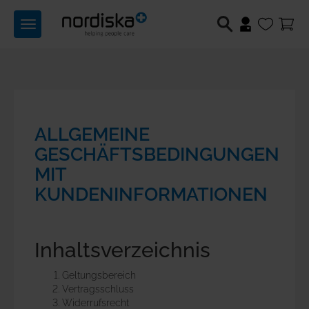
Toggle
navigation
Berufsschuhe
Medizintechnik
ALLGEMEINE
Lichttechnik
GESCHÄFTSBEDINGUNGEN
MIT
Hilfsmittel
KUNDENINFORMATIONEN
Angebote
Inhaltsverzeichnis
Produktwelten
Geltungsbereich
Über uns
Vertragsschluss
Widerrufsrecht