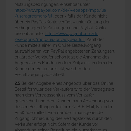
Nutzungsbedingungen, einsehbar unter
https://www.paypal.com
/de
/webapps
/mpp
/ua
/useragreement-full
oder - falls der Kunde nicht
über ein PayPal-Konto verfügt – unter Geltung der
Bedingungen für Zahlungen ohne PayPal-Konto,
einsehbar unter
https://www.paypal.com
/de
/webapps
/mpp
/ua
/privacywax-full
. Zahlt der
Kunde mittels einer im Online-Bestellvorgang
auswählbaren von PayPal angebotenen Zahlungsart,
erklärt der Verkäufer schon jetzt die Annahme des
Angebots des Kunden in dem Zeitpunkt, in dem der
Kunde den Button anklickt, welcher den
Bestellvorgang abschließt.
2.5
Bei der Abgabe eines Angebots über das Online-
Bestellformular des Verkäufers wird der Vertragstext
nach dem Vertragsschluss vom Verkäufer
gespeichert und dem Kunden nach Absendung von
dessen Bestellung in Textform (z. B. E-Mail, Fax oder
Brief) übermittelt. Eine darüber hinausgehende
Zugänglichmachung des Vertragstextes durch den
Verkäufer erfolgt nicht. Sofern der Kunde vor
Absendung seiner Bestellung ein Nutzerkonto im