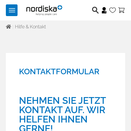
Toggle
navigation
Hilfe & Kontakt
Berufsschuhe
Medizintechnik
Lichttechnik
KONTAKTFORMULAR
Hilfsmittel
Angebote
NEHMEN SIE JETZT
KONTAKT AUF. WIR
Produktwelten
HELFEN IHNEN
Über uns
GERNE!