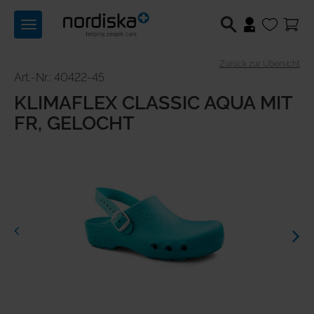
Toggle
navigation
Zurück zur Übersicht
Berufsschuhe
Art.-Nr.: 40422-45
KLIMAFLEX CLASSIC AQUA MIT
Medizintechnik
FR, GELOCHT
Lichttechnik
Previous
Next
Hilfsmittel
Angebote
Produktwelten
Über uns