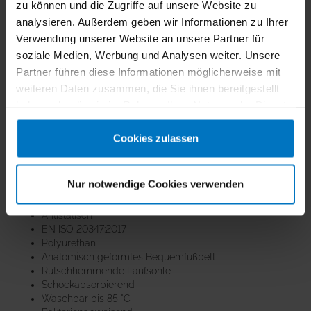
zu können und die Zugriffe auf unsere Website zu
analysieren. Außerdem geben wir Informationen zu Ihrer
Verwendung unserer Website an unsere Partner für
soziale Medien, Werbung und Analysen weiter. Unsere
Partner führen diese Informationen möglicherweise mit
weiteren Daten zusammen, die Sie ihnen bereitgestellt
haben oder die sie im Rahmen Ihrer Nutzung der Dienste
gesammelt haben.
Cookies zulassen
KLIMAFLEX®
Clogs empfinden die natürliche Anatomie des
Fußes nach, stützen, wo der Fuß beansprucht wird, halten, wo
der Fuß Halt braucht. Die "überdachten" Belüftungslöcher und
das schockabsorbierende Material sorgen für Wohlbefinden
Nur notwendige Cookies verwenden
und Laufvergnügen.
Antistatisch
EN ISO 20347:2017
Polyurethan
Anatomisch geformtes Bequemfußbett
Rutschhemmende Laufsohle
Schockabsorbierend
Waschbar bis 85 °C