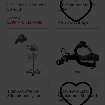
LED 2000 Lichtquelle
LED-Stirnleuchte SSL-
Anmeldung
50 Watt
5500
*
67
1.906
,
€
Merkliste
07
1.398
,
€
Preis auf Anfrage
inkl. MwSt.
Warenkorb
Titan X400 Xenon
Ultraview WL250
Stirnlampensystem
Stirnlampen Standard
Set MC6