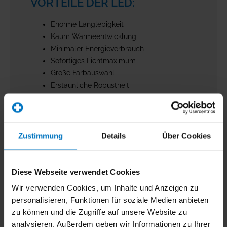
VORTEILE DER LED:
Enorme Langlebigkeit
Kaum Wärmeentwicklung
Minimaler Energieverbrauch
Sofortiges Lichtmaximum
Große Farbauswahl
Erstaunliche Robustheit
Individuelle Dimmbarkeit
EINSATZBEREICHE IN DER
MEDIZIN:
Zustimmung
Details
Über Cookies
OP-Leuchten
Untersuchungsleuchten
Diese Webseite verwendet Cookies
Lichtquelle für Endoskope
Wir verwenden Cookies, um Inhalte und Anzeigen zu
Laparskopieleuchte
personalisieren, Funktionen für soziale Medien anbieten
Kopfstirnlampen im OP
zu können und die Zugriffe auf unsere Website zu
HD-Kamerasysteme
analysieren. Außerdem geben wir Informationen zu Ihrer