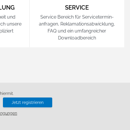
LUNG
SERVICE
eit und
Service Bereich für Service­termin­
urch unsere
anfragen, Reklamations­abwicklung,
iziert
FAQ und ein umfangreicher
Download­bereich
d
iermit.
Jetzt registrieren
ingungen