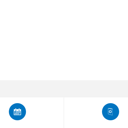
Details
Cookies
nhalte und Anzeigen zu personalisieren, Funktionen für soziale
Website zu analysieren. Außerdem geben wir Informationen zu I
r soziale Medien, Werbung und Analysen weiter. Unsere Partner
 Daten zusammen, die Sie ihnen bereitgestellt haben oder die s
n.
Nur notwendige Cookies
verwenden