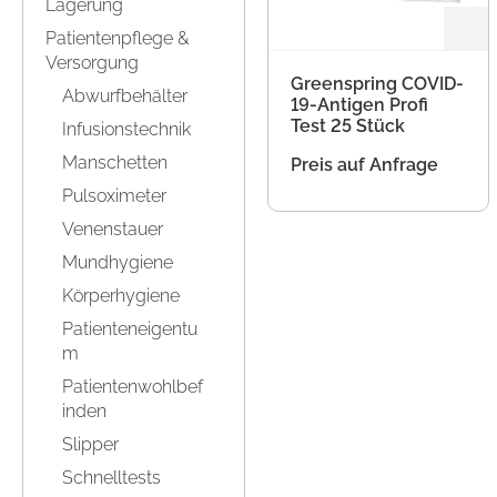
Lagerung
Zubehör Pulse
Einweghandschuhe
Patientenpflege &
Zubehör ST20
Schutzbrillen
Versorgung
Zubehör Gipsliege
Greenspring COVID-
Röntgenschutzbekleidun
Abwurfbehälter
g
19-Antigen Profi
Test 25 Stück
Infusionstechnik
Schutzärmel
Manschetten
Preis auf Anfrage
Überschuhe
Pulsoximeter
Venenstauer
Mundhygiene
Körperhygiene
Patienteneigentu
m
Patientenwohlbef
inden
Slipper
Schnelltests