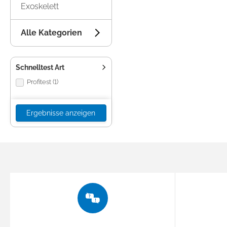
Exoskelett
Alle Kategorien
Zustimmung
Diese Webseite verwendet 
Schnelltest Art
Wir verwenden Cookies, um I
Profitest (1)
und die Zugriffe auf unsere 
Website an unsere Partner fü
Ergebnisse anzeigen
möglicherweise mit weiteren
der Dienste gesammelt habe