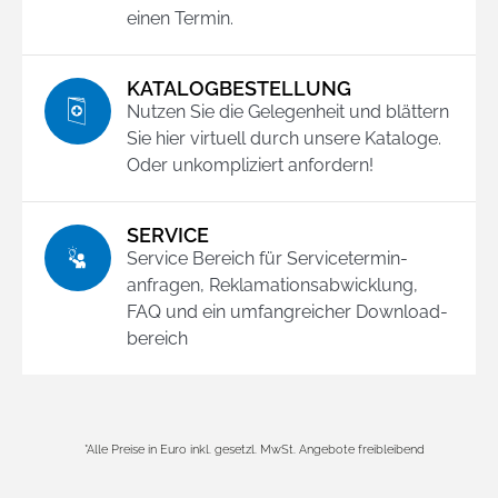
einen Termin.
KATALOGBESTELLUNG
Nutzen Sie die Gelegenheit und blättern
Sie hier virtuell durch unsere Kataloge.
Zustimmung
Details
Über Cookies
Oder unkompliziert anfordern!
Diese Webseite verwendet Cookies
SERVICE
Service Bereich für Service­termin­
Wir verwenden Cookies, um Inhalte und Anzeigen zu
anfragen, Reklamations­abwicklung,
personalisieren, Funktionen für soziale Medien anbieten
FAQ und ein umfangreicher Download­
zu können und die Zugriffe auf unsere Website zu
bereich
analysieren. Außerdem geben wir Informationen zu Ihrer
Verwendung unserer Website an unsere Partner für
soziale Medien, Werbung und Analysen weiter. Unsere
Partner führen diese Informationen möglicherweise mit
weiteren Daten zusammen, die Sie ihnen bereitgestellt
*Alle Preise in Euro inkl. gesetzl. MwSt. Angebote freibleibend
haben oder die sie im Rahmen Ihrer Nutzung der Dienste