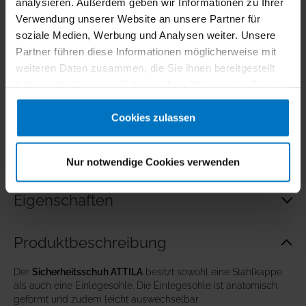
analysieren. Außerdem geben wir Informationen zu Ihrer
Verwendung unserer Website an unsere Partner für
SCHUHLÖFFEL mit Haken aus Metall
soziale Medien, Werbung und Analysen weiter. Unsere
in Schwarz
Partner führen diese Informationen möglicherweise mit
45
ab
8
,
€
inkl. MwSt.
weiteren Daten zusammen, die Sie ihnen bereitgestellt
haben oder die sie im Rahmen Ihrer Nutzung der Dienste
gesammelt haben.
Cookies zulassen
Bewertungen
Nur notwendige Cookies verwenden
Eigenschaften
Produkt­beschreibung
Der
Sicherheitsschuh ATTILA
besitzt sowohl eine Stahlkappe
als auch eine Einlegesohle. Die Einlegesohle ist anatomisch
geformt und zudem leicht auswechselbar.