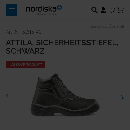
Toggle
navigation
Zurück zur Übersicht
Berufsschuhe
Art.-Nr.: 51615-40
ATTILA, SICHERHEITSSTIEFEL,
Medizintechnik
SCHWARZ
Lichttechnik
Previous
Next
Hilfsmittel
Angebote
Produktwelten
Über uns