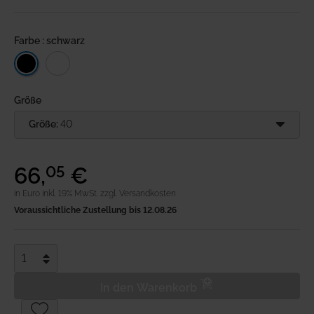
Anmeldung
Farbe : schwarz
Merkliste
Warenkorb
Größe
Größe:
40
66
,
€
05
in Euro inkl. 19% MwSt.
zzgl. Versandkosten
Voraussichtliche Zustellung bis 12.08.26
In den Warenkorb