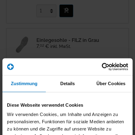
Einlegesohle - FILZ in Grau
02
7
,
€
inkl. MwSt.
Zustimmung
Details
Über Cookies
SCHUHDEO GERUCHSSTOPP für
angenehmen Duft
Diese Webseite verwendet Cookies
07
11
,
€
inkl. MwSt.
Wir verwenden Cookies, um Inhalte und Anzeigen zu
personalisieren, Funktionen für soziale Medien anbieten
zu können und die Zugriffe auf unsere Website zu