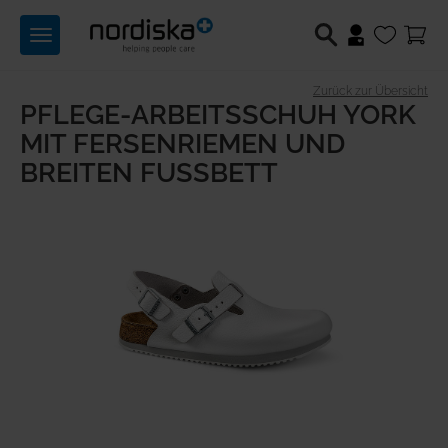
Toggle
navigation
Zurück zur Übersicht
PFLEGE-ARBEITSSCHUH YORK
Berufsschuhe
MIT FERSENRIEMEN UND
Medizintechnik
BREITEN FUSSBETT
Lichttechnik
Hilfsmittel
Angebote
Produktwelten
Über uns