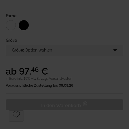
Anmeldung
Farbe
Merkliste
Warenkorb
Größe
Größe:
Option wählen
ab
97
,
€
46
in Euro inkl. 19% MwSt.
zzgl. Versandkosten
Voraussichtliche Zustellung bis 09.08.26
In den Warenkorb