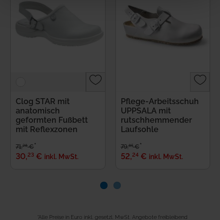
Clog STAR mit
Pflege-Arbeitsschuh
anatomisch
UPPSALA mit
geformten Fußbett
rutschhemmender
mit Reflexzonen
Laufsohle
*
*
28
85
71
,
€
79
,
€
23
24
30
,
€
52
,
€
inkl. MwSt.
inkl. MwSt.
*Alle Preise in Euro inkl. gesetzl. MwSt. Angebote freibleibend