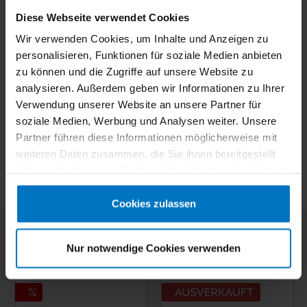
Super-Laufsohle und ist in den Varianten "schmal" und "breit"
Diese Webseite verwendet Cookies
erhältlich.
Wir verwenden Cookies, um Inhalte und Anzeigen zu
Clog mit Fersenriemen
Spannverstellung
personalisieren, Funktionen für soziale Medien anbieten
Obermaterial Leder
zu können und die Zugriffe auf unsere Website zu
Birkenstock-Fußbett
analysieren. Außerdem geben wir Informationen zu Ihrer
Rutschhemmende Super-Laufsohle
Verwendung unserer Website an unsere Partner für
EN ISO 20347:2012 SRC
soziale Medien, Werbung und Analysen weiter. Unsere
Partner führen diese Informationen möglicherweise mit
weiteren Daten zusammen, die Sie ihnen bereitgestellt
haben oder die sie im Rahmen Ihrer Nutzung der Dienste
gesammelt haben.
Cookies zulassen
Nur notwendige Cookies verwenden
Küchenschuhe