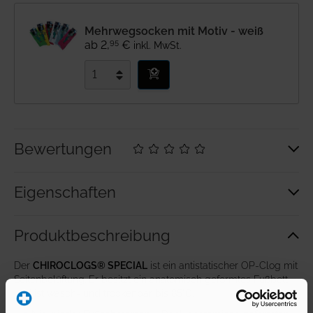
Mehrwegsocken mit Motiv - weiß
95
ab
2
,
€
inkl. MwSt.
Bewertungen
Eigenschaften
Produkt­beschreibung
Der
CHIROCLOGS® SPECIAL
ist ein antistatischer OP-Clog mit
Seitenbelüftung. Er besitzt ein anatomisch geformtes Fußbett
und ist wasch- und trockenbar bis 85°C.