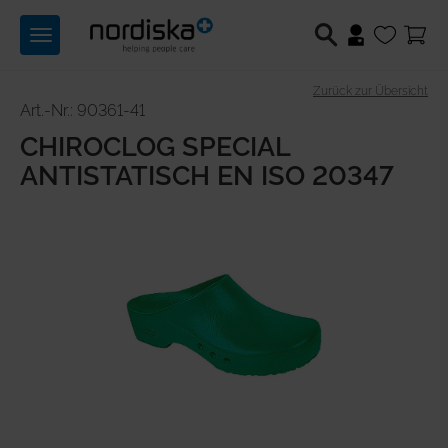
Toggle
navigation
Zurück zur Übersicht
Berufsschuhe
Art.-Nr.: 90361-41
CHIROCLOG SPECIAL
Medizintechnik
ANTISTATISCH EN ISO 20347
Lichttechnik
Hilfsmittel
Angebote
Produktwelten
Über uns