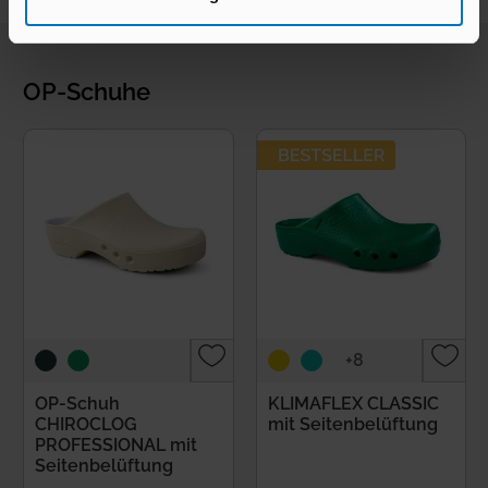
OP-Schuhe
+8
OP-Schuh
KLIMAFLEX CLASSIC
CHIROCLOG
mit Seitenbelüftung
PROFESSIONAL mit
Seitenbelüftung