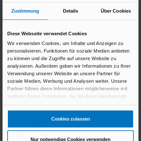
Nie wieder Fußschmerzen – Dank anatomisch geformten
Fußbett und bequemer Passform!
Zustimmung
Details
Über Cookies
Nie wieder muffige und unsichere Füße – Dank effektiver
Seitenbelüftung, rutschhemmender und antistatischer
Laufsohle!
Bequemer, sicherer und schmerzfreier Arbeitsalltag!
Diese Webseite verwendet Cookies
Schnelle, zuverlässige und sichere Lieferung!
Wir verwenden Cookies, um Inhalte und Anzeigen zu
Der
CHIROCLOGS® SPECIAL
ist ein antistatischer OP-Clog mit
personalisieren, Funktionen für soziale Medien anbieten
Seitenbelüftung. Er besitzt ein anatomisch geformtes Fußbett
zu können und die Zugriffe auf unsere Website zu
und ist wasch- und trockenbar bis 85°C.
analysieren. Außerdem geben wir Informationen zu Ihrer
OP-Clog mit Seitenbelüftung
Verwendung unserer Website an unsere Partner für
EN ISO 20347:2012
soziale Medien, Werbung und Analysen weiter. Unsere
Anatomisch geformtes Fußbett
Partner führen diese Informationen möglicherweise mit
Antistatisch
Wasch- und trockenbar bis 85°C
weiteren Daten zusammen, die Sie ihnen bereitgestellt
Erhältlich in Weiss, Grün, Blau und Rot
haben oder die sie im Rahmen Ihrer Nutzung der Dienste
gesammelt haben.
Cookies zulassen
Nur notwendige Cookies verwenden