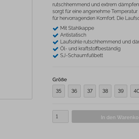
Beinlagerung
Desinfektion
rutschhemmend und extrem dämpfend. 
Andockwagen
Saugfähige Unter
sorgt für eine angenehme Temperatur 
Gurte und Befestigung
Hautmarker
Underpads
Wäschewagen
für hervorragenden Komfort. Die Laufso
Medizinische Kloben
Einwegkopfkissen/ -
Zubehör Funktionswagen
decken
Mit Stahlkappe
Stützen und Halterungen
Antistatisch
Nadelzähler
Laufsohle rutschhemmend und d
Einwegabdeckungen
Öl- und kraftstoffbeständig
SJ-Schaumfußbett
Handwaschbürsten
Größe
35
36
37
38
39
4
In den Warenk