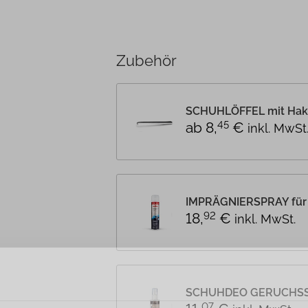
Zubehör
SCHUHLÖFFEL mit Hake
ab
8
,
€
45
inkl. MwSt
IMPRÄGNIERSPRAY für
18
,
€
92
inkl. MwSt.
SCHUHDEO GERUCHSST
07