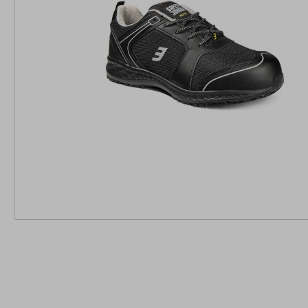
Einweghandschuhe
Zubehör Pulse
Schutzbrillen
Zubehör ST20
Röntgenschutzbekleidun
Zubehör Gipsliege
g
Schutzärmel
Überschuhe