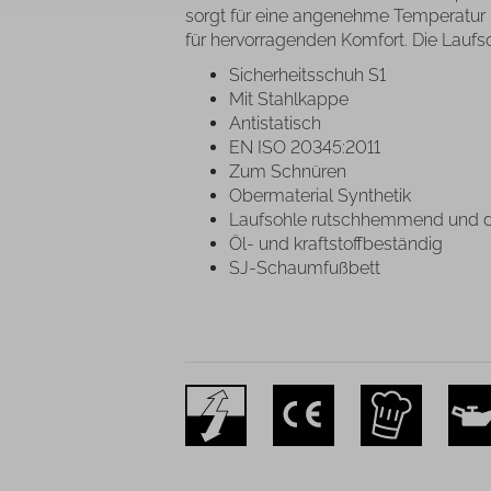
sorgt für eine angenehme Temperatur 
für hervorragenden Komfort. Die Laufso
Sicherheitsschuh S1
Mit Stahlkappe
Antistatisch
EN ISO 20345:2011
Zum Schnüren
Obermaterial Synthetik
Laufsohle rutschhemmend und
Öl- und kraftstoffbeständig
SJ-Schaumfußbett