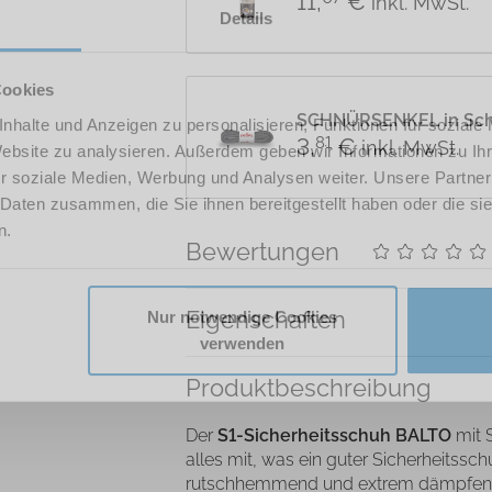
11
,
€
inkl. MwSt.
Details
Cookies
SCHNÜRSENKEL in Sc
nhalte und Anzeigen zu personalisieren, Funktionen für soziale
3
,
€
81
inkl. MwSt.
Website zu analysieren. Außerdem geben wir Informationen zu I
r soziale Medien, Werbung und Analysen weiter. Unsere Partner
 Daten zusammen, die Sie ihnen bereitgestellt haben oder die s
n.
Bewertungen
Eigenschaften
Nur notwendige Cookies
verwenden
Produkt­beschreibung
Der
S1-Sicherheitsschuh BALTO
mit 
alles mit, was ein guter Sicherheitssch
rutschhemmend und extrem dämpfend. 