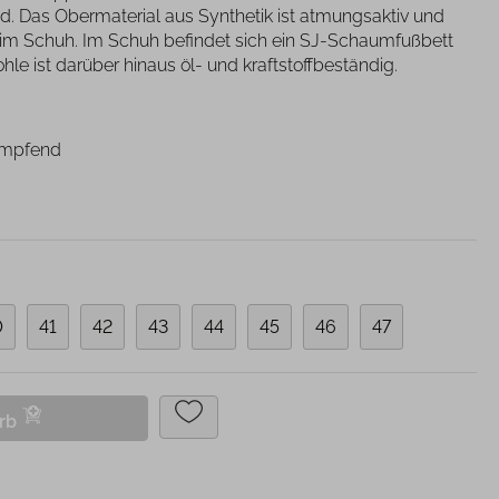
Das Obermaterial aus Synthetik ist atmungsaktiv und
lagen/
Patienteneigentum
im Schuh. Im Schuh befindet sich ein SJ-Schaumfußbett
Patientenwohlbefinden
hle ist darüber hinaus öl- und kraftstoffbeständig.
Slipper
Schnelltests
ämpfend
0
41
42
43
44
45
46
47
orb