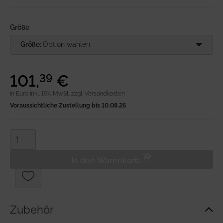
Anmeldung
Größe
Merkliste
Größe:
Option wählen
Warenkorb
101
,
€
39
in Euro inkl. 19% MwSt.
zzgl. Versandkosten
Voraussichtliche Zustellung bis 10.08.26
In den Warenkorb
Zubehör