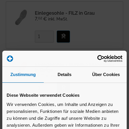
Einlegesohle - FILZ in Grau
02
7
,
€
inkl. MwSt.
Einlegesohle - SUNBED STANDARD
in Beige
Zustimmung
Details
Über Cookies
88
14
,
€
inkl. MwSt.
Diese Webseite verwendet Cookies
Wir verwenden Cookies, um Inhalte und Anzeigen zu
personalisieren, Funktionen für soziale Medien anbieten
Bewertungen
zu können und die Zugriffe auf unsere Website zu
analysieren. Außerdem geben wir Informationen zu Ihrer