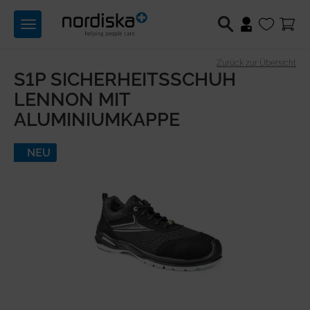
Toggle
navigation
Zurück zur Übersicht
S1P SICHERHEITSSCHUH
Berufsschuhe
LENNON MIT
Medizintechnik
ALUMINIUMKAPPE
Lichttechnik
Hilfsmittel
Angebote
Produktwelten
Über uns