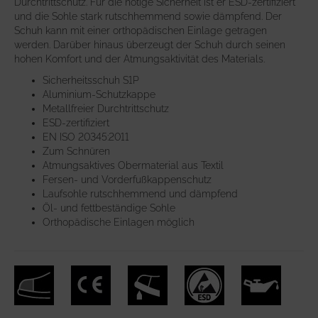
Durchtrittschutz. Für die nötige Sicherheit ist er ESD-zertifiziert
und die Sohle stark rutschhemmend sowie dämpfend. Der
Schuh kann mit einer orthopädischen Einlage getragen
werden. Darüber hinaus überzeugt der Schuh durch seinen
hohen Komfort und der Atmungsaktivität des Materials.
Sicherheitsschuh S1P
Aluminium-Schutzkappe
Metallfreier Durchtrittschutz
ESD-zertifiziert
EN ISO 20345:2011
Zum Schnüren
Atmungsaktives Obermaterial aus Textil
Fersen- und Vorderfußkappenschutz
Laufsohle rutschhemmend und dämpfend
Öl- und fettbeständige Sohle
Orthopädische Einlagen möglich