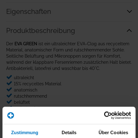
Eigenschaften
Produkt­beschreibung
Der
EVA GREEN
ist ein ultraleichter EVA-Clog aus recyceltem
Material, anatomischer Form und rutschhemmender Sohle.
Seitliche Belüftung und Mikronoppen sorgen für Komfort,
während der klappbare Fersenriemen zusätzlichen Halt bietet.
Antibakteriell, latexfrei und waschbar bis 40°C.
ultraleicht
15% recyceltes Material
anatomisch
rutschhemmend
belüftet
antibakteriell
waschbar bis 40°C
Der
EVA GREEN
ist ein ultraleichter, einteiliger Berufscog aus
EVA aus recyceltem Material. Die anatomische Form und die
Zustimmung
Details
Über Cookies
flexible Struktur sorgen für hohen Tragekomfort, während