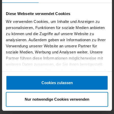
seitliche Belüftungsöffnungen die Atmungsaktivität
unterstützen. Die rutschhemmende Sohle mit Mikronoppen
Diese Webseite verwendet Cookies
fördert die Durchblutung. Ausgestattet mit klappbarem
Fersenriemen und Einlegesohle aus Textil auf Schaum mit
Wir verwenden Cookies, um Inhalte und Anzeigen zu
antibakterieller Behandlung. Latexfrei und bis 40°C waschbar.
personalisieren, Funktionen für soziale Medien anbieten
einteiliges EVA-Design (15% recycelt)
zu können und die Zugriffe auf unsere Website zu
antibakteriell und latexfrei
analysieren. Außerdem geben wir Informationen zu Ihrer
anatomisch und flexibel
Verwendung unserer Website an unsere Partner für
rutschhemmend
soziale Medien, Werbung und Analysen weiter. Unsere
seitliche Belüftung
Mikronoppen zur Durchblutungsförderung
Partner führen diese Informationen möglicherweise mit
klappbarer Fersenriemen
weiteren Daten zusammen, die Sie ihnen bereitgestellt
Einlegesohle aus Textil auf Schaum
haben oder die sie im Rahmen Ihrer Nutzung der Dienste
waschbar bis 40°C
gesammelt haben.
Cookies zulassen
Nur notwendige Cookies verwenden