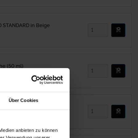
D STANDARD in Beige
e (50 ml)
Über Cookies
 (farblos, 100 ml)
 Medien anbieten zu können
hrer Verwendung unserer