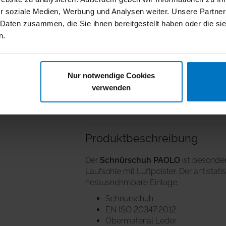
r soziale Medien, Werbung und Analysen weiter. Unsere Partner
SCHNÜRSENKEL in We
 Daten zusammen, die Sie ihnen bereitgestellt haben oder die s
3
,
€
81
inkl. MwSt.
n.
Bewertungen
Nur notwendige Cookies
verwenden
Eigenschaften
Produkt­beschreibung
Der
Schnürschuh PAOLO
ist besonde
Laufsohle mit Luftpolster. Der antista
herausnehmbare Einlage.
Schnürschuh
EN ISO 20347:2012
Obermaterial Leder