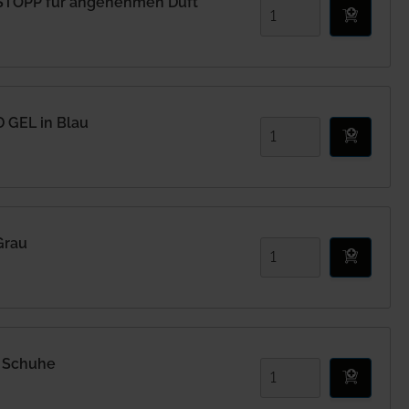
OPP für angenehmen Duft
 GEL in Blau
Grau
 Schuhe