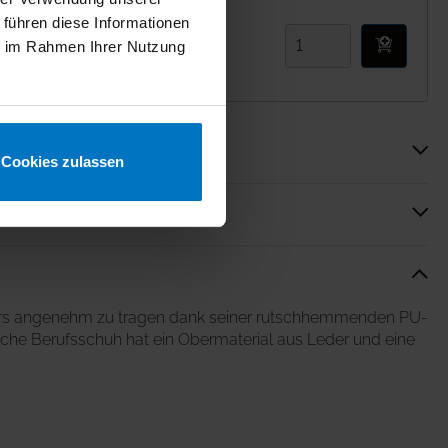
 führen diese Informationen
iß
ie im Rahmen Ihrer Nutzung
Cookies zulassen
rs angenehm zu tragen dank seiner rutschhemmenden PU-
tische Berufsschuh hat ein Obermaterial aus Leder und eine