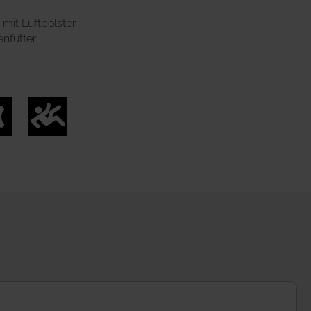
it Luftpolster
nfutter