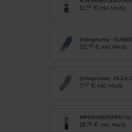
SCHUHDEO GERUCHSST
11
,
€
07
inkl. MwSt.
Einlegesohle - SUNBED
22
,
€
49
inkl. MwSt.
Einlegesohle - FILZ in 
7
,
€
02
inkl. MwSt.
IMPRÄGNIERSPRAY für
18
,
€
92
inkl. MwSt.