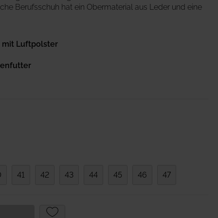
tische Berufsschuh hat ein Obermaterial aus Leder und eine
lagen/
Patienteneigentum
Patientenwohlbefinden
Slipper
it Luftpolster
Schnelltests
enfutter
0
41
42
43
44
45
46
47