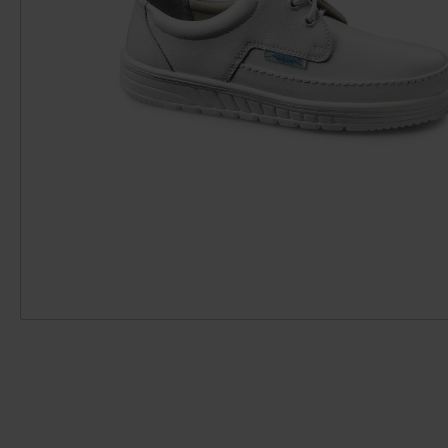
Einweghandschuhe
Zubehör Pulse
Schutzbrillen
Zubehör ST20
Röntgenschutzbekleidun
Zubehör Gipsliege
g
Schutzärmel
Überschuhe