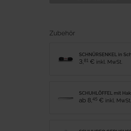
Zubehör
SCHNÜRSENKEL in Sc
3
,
€
81
inkl. MwSt.
SCHUHLÖFFEL mit Hake
ab
8
,
€
45
inkl. MwSt