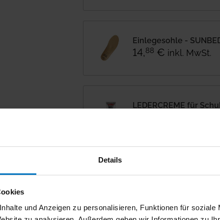
Einlegesohle - SUNBE
14
,
€
88
inkl. MwSt.
LEDERCREME für Schuh
9
,
€
40
inkl. MwSt.
Details
LEDERWACHS für Schuhe
11
,
€
66
inkl. MwSt.
Cookies
nhalte und Anzeigen zu personalisieren, Funktionen für soziale
Website zu analysieren. Außerdem geben wir Informationen zu I