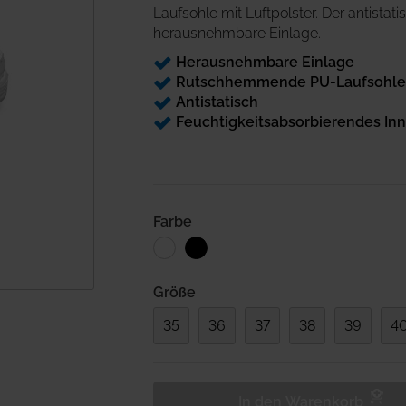
Beinlagerung
Desinfektion
Laufsohle mit Luftpolster. Der antista
Andockwagen
Saugfähige Unter
herausnehmbare Einlage.
Gurte und Befestigung
Hautmarker
Underpads
Wäschewagen
Herausnehmbare Einlage
Medizinische Kloben
Einwegkopfkissen/ -
Zubehör Funktionswagen
decken
Rutschhemmende PU-Laufsohle m
Stützen und Halterungen
Antistatisch
Nadelzähler
Feuchtigkeitsabsorbierendes Inn
Einwegabdeckungen
Handwaschbürsten
Farbe
Größe
35
36
37
38
39
4
In den Warenkorb