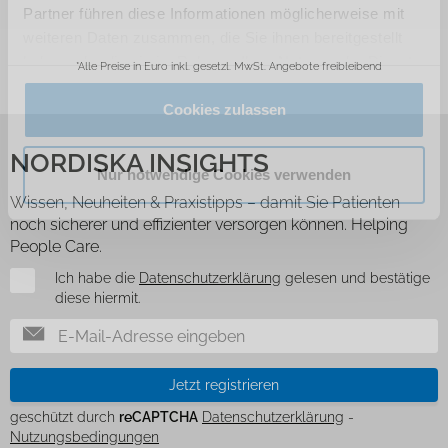
Partner führen diese Informationen möglicherweise mit
weiteren Daten zusammen, die Sie ihnen bereitgestellt
haben oder die sie im Rahmen Ihrer Nutzung der Dienste
*Alle Preise in Euro inkl. gesetzl. MwSt. Angebote freibleibend
gesammelt haben.
Cookies zulassen
NORDISKA INSIGHTS
Nur notwendige Cookies verwenden
Wissen, Neuheiten & Praxistipps – damit Sie Patienten
noch sicherer und effizienter versorgen können. Helping
People Care.
Newsletter
Ich habe die
Datenschutzerklärung
gelesen und bestätige
diese hiermit.
Jetzt registrieren
geschützt durch
reCAPTCHA
Datenschutzerklärung
-
Nutzungsbedingungen