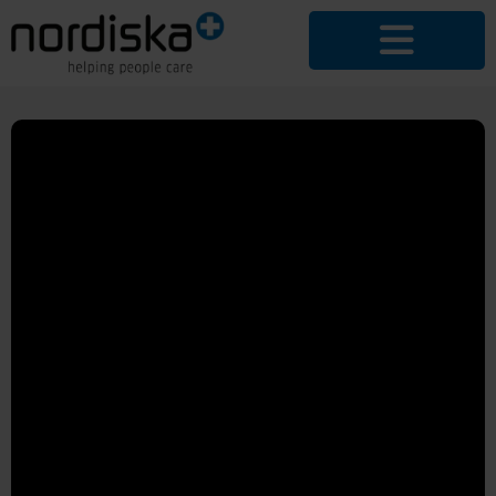
IMAGEVIDEO
ANSEHEN
Die richtige
Ausstattung für
das
Gesundheitswesen,
durchdacht,
innovativ, effizient.
Damit Pflegekräfte