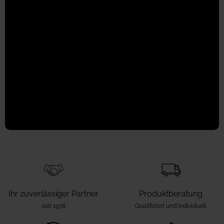
sich um das
Wesentliche
kümmern können.
ÜBER NORDISKA
Ihr zuverlässiger Partner
Produktberatung
seit 1978
Qualifiziert und Individuell