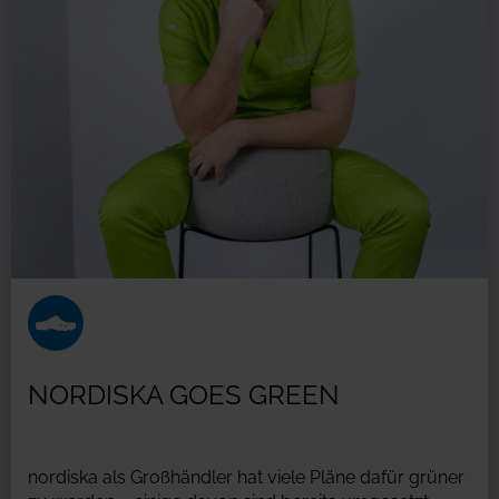
NORDISKA GOES GREEN
nordiska als Großhändler hat viele Pläne dafür grüner