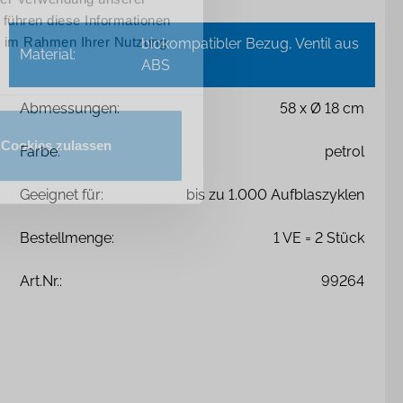
 führen diese Informationen
ie im Rahmen Ihrer Nutzung
biokompatibler Bezug, Ventil aus
Material:
ABS
Abmessungen:
58 x Ø 18 cm
Cookies zulassen
Farbe:
petrol
Geeignet für:
bis zu 1.000 Aufblaszyklen
Bestellmenge:
1 VE = 2 Stück
Art.Nr.:
99264