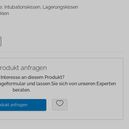
lagen/
Patienteneigentum
le, Intubationskissen, Lagerungskissen
klen
Patientenwohlbefinden
Slipper
Schnelltests
rodukt anfragen
 Interesse an diesem Produkt?
ageformular und lassen Sie sich von unseren Experten
beraten.
odukt anfragen