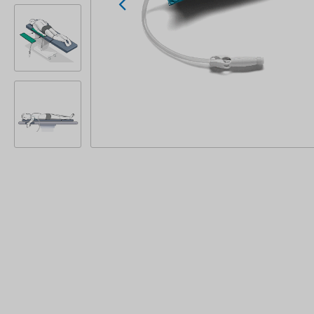
Zubehör Pulse
Einweghandschuhe
Zubehör ST20
Schutzbrillen
Zubehör Gipsliege
Röntgenschutzbekleidun
g
Schutzärmel
Überschuhe