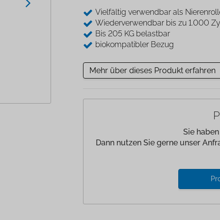
Beinlagerung
Desinfektion
Andockwagen
Saugfähige Unter
Vielfältig verwendbar als Nierenrol
Gurte und Befestigung
Hautmarker
Underpads
Wiederverwendbar bis zu 1.000 Zy
Wäschewagen
Bis 205 KG belastbar
Medizinische Kloben
Einwegkopfkissen/ -
Zubehör Funktionswagen
biokompatibler Bezug
decken
Stützen und Halterungen
Nadelzähler
Mehr über dieses Produkt erfahren
Einwegabdeckungen
Handwaschbürsten
P
Sie haben
Dann nutzen Sie gerne unser Anfr
Pr