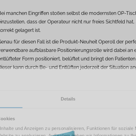
Bei manchen Eingriffen stoßen selbst die modernsten OP-Tisc
einzustellen, dass der Operateur nicht nur freies Sichtfeld h
orrekt gelagert ist.
Genau für diesen Fall ist die Produkt-Neuheit Operoll der perf
verwendbare aufblasbare Positionierungsrolle wird dabei an e
entlüfteter Form positioniert, belüftet und bringt den Patien
Dieser kann durch Be- und Entlüften jederzeit der Situation 
Details
Cookies
nhalte und Anzeigen zu personalisieren, Funktionen für soziale
Website zu analysieren. Außerdem geben wir Informationen zu I