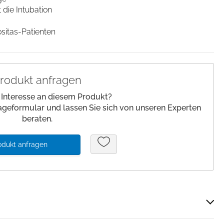
 die Intubation
lagen/
Patienteneigentum
Patientenwohlbefinden
sitas-Patienten
Slipper
Schnelltests
rodukt anfragen
 Interesse an diesem Produkt?
ageformular und lassen Sie sich von unseren Experten
beraten.
odukt anfragen
Über Cookies