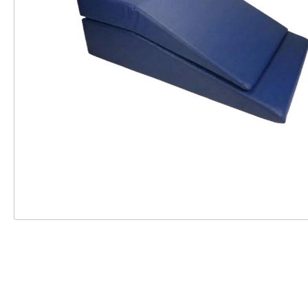
Zubehör Pulse
Einweghandschuhe
Zubehör ST20
Schutzbrillen
Zubehör Gipsliege
Röntgenschutzbekleidun
g
Schutzärmel
Überschuhe
Zustimmung