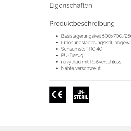
Eigenschaften
Cookies
Produkt­beschreibung
nhalte und Anzeigen zu personalisieren, Funktionen für soziale
Website zu analysieren. Außerdem geben wir Informationen zu I
Basislagerungskeil 500x700/
r soziale Medien, Werbung und Analysen weiter. Unsere Partner
Erhöhungslagerungskeil, abge
 Daten zusammen, die Sie ihnen bereitgestellt haben oder die s
Schaumstoff RG 40
n.
PU-Bezug
navyblau mit Reißverschluss
Nähte verschweißt
Nur notwendige Cookies
verwenden