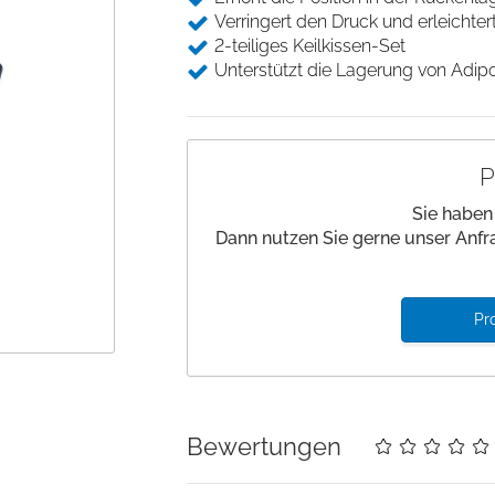
Beinlagerung
Desinfektion
Verringert den Druck und erleichtert
Andockwagen
Saugfähige Unter
Gurte und Befestigung
2-teiliges Keilkissen-Set
Hautmarker
Underpads
Wäschewagen
Unterstützt die Lagerung von Adipo
Medizinische Kloben
Einwegkopfkissen/ -
Zubehör Funktionswagen
decken
Stützen und Halterungen
Nadelzähler
P
Einwegabdeckungen
Handwaschbürsten
Sie haben
Dann nutzen Sie gerne unser Anfr
Pr
Bewertungen
Details