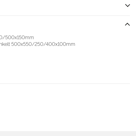
 Medien anbieten zu können
hrer Verwendung unserer
250/500x150mm
 führen diese Informationen
winkelt 500x550/250/400x100mm
ie im Rahmen Ihrer Nutzung
Cookies zulassen