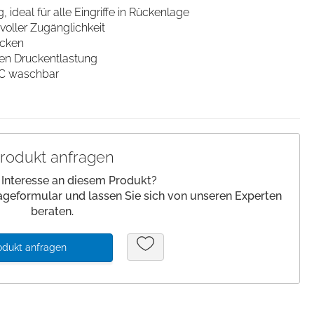
deal für alle Eingriffe in Rückenlage
lagen/
Patienteneigentum
ller Zugänglichkeit
Patientenwohlbefinden
cken
len Druckentlastung
Slipper
°C waschbar
Schnelltests
rodukt anfragen
 Interesse an diesem Produkt?
ageformular und lassen Sie sich von unseren Experten
beraten.
odukt anfragen