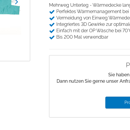
Beinlagerung
Desinfektion
Mehrweg Unterleg - Wärmedecke lang, i
Andockwagen
Saugfähige Unter
Gurte und Befestigung
Perfektes Wärmemanagement bei vo
Hautmarker
Underpads
Wäschewagen
Vermeidung von Einweg Wärmede
Medizinische Kloben
Einwegkopfkissen/ -
Integriertes 3D Gewirke zur optima
Zubehör Funktionswagen
decken
Stützen und Halterungen
Einfach mit der OP Wäsche bei 70
Nadelzähler
Bis 200 Mal verwendbar
Einwegabdeckungen
Handwaschbürsten
P
Sie haben
Dann nutzen Sie gerne unser Anfr
Pr