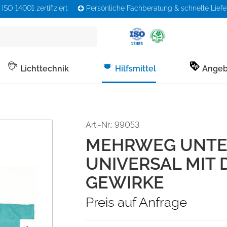
ISO 14001 zertifiziert
Persönliche Fachberatung & schnelle Lief
Lichttechnik
Hilfsmittel
Angeb
OP Tische/ Mobiliar
Serviceschuhe
Funktions- / ISO Wagen
gerung
OP Bedarf
Lagerung
onsschuhe
rkauf
LED
aktuelle Angebote
Küchenschuhe
Zubehör
OP-Fußtritt
Damen
Mini Funktionswagen
oards/
Anästhesiebedarf
Kopf
Art.-Nr.: 99053
thilfen
Mobiler OP Tisch
Herren
Solo Funktionswagen
Insufflationssets
Rumpf
MEHRWEG UNTE
Next
erlaken/
OP Hocker
Duo Funktionswagen
Tourniquet
Arme
erhilfen
UNIVERSAL MIT
OP Ablage-/
Maxi Funktionswagen
Tubusfixierung /
Beine
GEWIRKE
Entsorgungsmobiliar
Nasenklemmen
MRSA/ Hygiene
Druckluftkissen
Zubehör
Bodensaugtücher
Preis auf Anfrage
Stations-/ Visitewagen
Vakuummatratzen
Armlagerung
Sterile Abdeckungen
Narkose/ OP
Wärmedecken