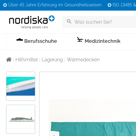
Über 45 Jahre Erfahrung im Gesundheitswesen
ISO 13485 & 
Berufsschuhe
Medizintechnik
Praxisbedarf
Klimaflex
Liegen
OP-/ Besucher &
Berufsbekleidung
Umla
OP-Schuhe
Xenon
Stati
Abve
Hilfsmittel
Lagerung
Wärmedecken
Schutzbekleidung
Behandlungsliegen
OPBros Edition
Transportliegen
Masken
OP-Kittel
Rollb
Umbet
Behandlungsstühle
Klimaflex Konfigurator
C-Bogen Liegen
Kittel & Schürzen
OP-Kasacks
Previous
Transf
Zubehör
Ruhe-/ Aufwach-/
Hauben
OP-Hosen
Transf
Echokardiographie Liegen
OP Einmalsocken
Gipsliegen
Thermojacken & -
Zubehör LX 30
ponchos
Zubehör Cloud
Stoppersocken