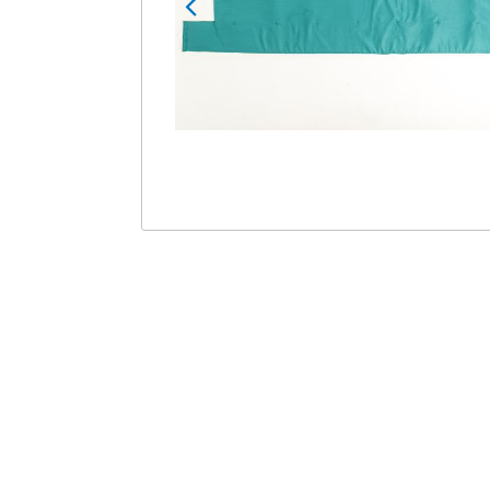
Zubehör Pulse
Einweghandschuhe
Zubehör ST20
Schutzbrillen
Zubehör Gipsliege
Röntgenschutzbekleidun
g
Schutzärmel
Überschuhe