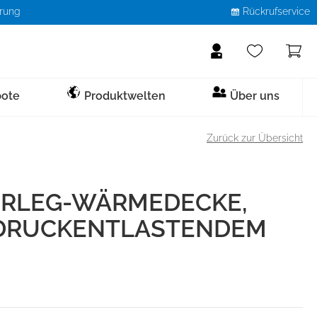
erung
Rückrufservice
Helping people care
Nordiska Akademie
ote
Produktwelten
Über uns
Karriere
Pflege / Patiententransport
Sicherheitsschuhe
Stationsmobiliar
Einlagen, Pflegemittel &
Patientenpflege &
Zurück zur Übersicht
Exoskelett
Co
Versorgung
Messetermine
Abdeckhauben
SB
Faltwände
Abwurfbehälter
Service
Frühmobilisation
S1
Infusionsständer
Infusionstechnik
RLEG-WÄRMEDECKE,
Mobile Pflegestühle
S1P
Hygienelösungen
Manschetten
 DRUCKENTLASTENDEM
Beistellschränke / -tische
S2
Pulsoximeter
Toiletten-/ Sanitärstühle
S3
Venenstauer
Zubehör Pflegestühle
Mundhygiene
Körperhygiene