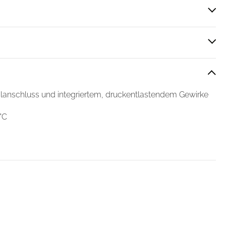
Über Cookies
 Medien anbieten zu können
hrer Verwendung unserer
 führen diese Informationen
ie im Rahmen Ihrer Nutzung
lanschluss und integriertem, druckentlastendem Gewirke
°C
Cookies zulassen