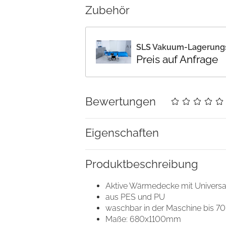
Zubehör
SLS Vakuum-Lagerungs
Details
Preis auf Anfrage
Cookies
Bewertungen
nhalte und Anzeigen zu personalisieren, Funktionen für soziale
Website zu analysieren. Außerdem geben wir Informationen zu I
r soziale Medien, Werbung und Analysen weiter. Unsere Partner
Eigenschaften
 Daten zusammen, die Sie ihnen bereitgestellt haben oder die s
n.
Produkt­beschreibung
Aktive Wärmedecke mit Universa
Nur notwendige Cookies
aus PES und PU
verwenden
waschbar in der Maschine bis 70
Maße: 680x1100mm