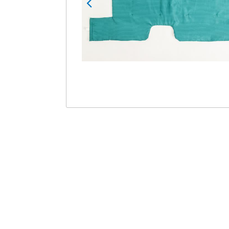
Zubehör Pulse
Einweghandschuhe
Zubehör ST20
Schutzbrillen
Zubehör Gipsliege
Röntgenschutzbekleidun
g
Schutzärmel
Überschuhe