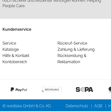
noch sicherer und effizienter versorgen können. Helping
People Care.
Kundenservice
Service
Rückruf-Service
Kataloge
Zahlung & Lieferung
Hilfe & Kontakt
Rücksendung &
Kontobereich
Reklamation
© nordiska GmbH & Co. KG
Datenschutz
AGB
I