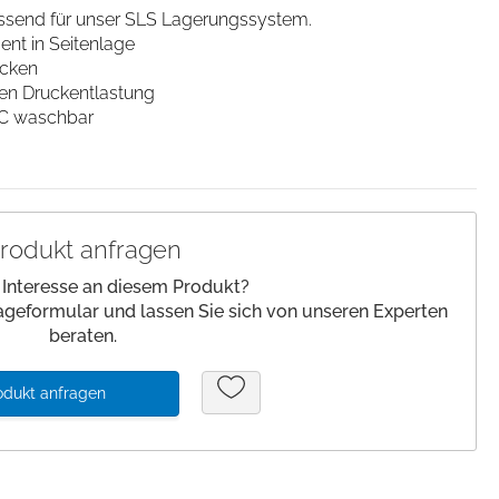
send für unser SLS Lagerungssystem.
lagen/
Patienteneigentum
nt in Seitenlage
Patientenwohlbefinden
cken
len Druckentlastung
Slipper
°C waschbar
Schnelltests
rodukt anfragen
 Interesse an diesem Produkt?
ageformular und lassen Sie sich von unseren Experten
beraten.
odukt anfragen