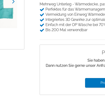
Beinlagerung
Desinfektion
Mehrweg Unterleg - Wärmedecke, pas
Andockwagen
Saugfähige Unter
Gurte und Befestigung
Perfektes für das Wärmemanageme
Hautmarker
Underpads
Wäschewagen
Vermeidung von Einweg Wärmede
Medizinische Kloben
Einwegkopfkissen/ -
Integriertes 3D Gewirke zur optima
Zubehör Funktionswagen
decken
Stützen und Halterungen
Einfach mit der OP Wäsche bei 70
Nadelzähler
Bis 200 Mal verwendbar
Einwegabdeckungen
Handwaschbürsten
P
Sie haben
Dann nutzen Sie gerne unser Anfr
Pr