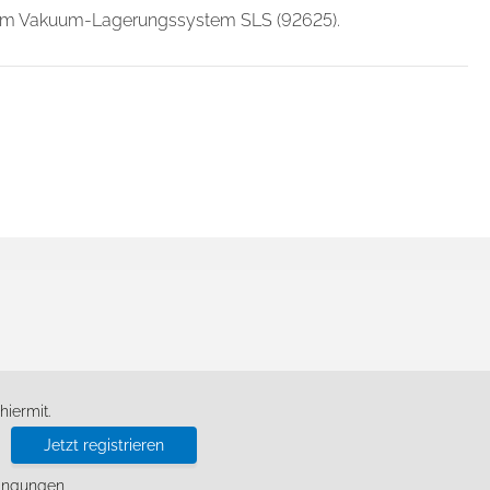
dem Vakuum-Lagerungssystem SLS (92625).
d
iermit.
Jetzt registrieren
ingungen