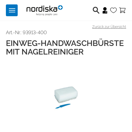
Toggle
navigation
Zurück zur Übersicht
Berufsschuhe
Art.-Nr.: 93913-400
EINWEG-HANDWASCHBÜRSTE
Medizintechnik
MIT NAGELREINIGER
Lichttechnik
Hilfsmittel
Angebote
Produktwelten
Über uns