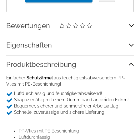
Bewertungen
Eigenschaften
Produkt­beschreibung
Einfacher
Schutzärmel
aus feuchtigkeitsabweisendem PP-
Vlies mit PE-Beschichtung!
Zustimmung
Details
Über Cookies
Luftdurchlässig und feuchtigkeitabweisend
!
Strapazierfähig mit einem Gummiband an beiden Ecken
!
Bequemer, sicherer und schmerzfreier Arbeitsalltag!
Schnelle, zuverlässige und sichere Lieferung!
Diese Webseite verwendet Cookies
Wir verwenden Cookies, um Inhalte und Anzeigen zu
personalisieren, Funktionen für soziale Medien anbieten
PP-Vlies mit PE Beschichtung
Luftdurchlässig
zu können und die Zugriffe auf unsere Website zu