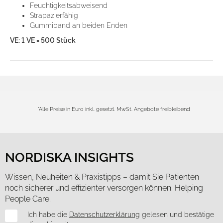
Feuchtigkeitsabweisend
analysieren. Außerdem geben wir Informationen zu Ihrer
Strapazierfähig
Verwendung unserer Website an unsere Partner für
Gummiband an beiden Enden
soziale Medien, Werbung und Analysen weiter. Unsere
VE: 1 VE = 500 Stück
Partner führen diese Informationen möglicherweise mit
weiteren Daten zusammen, die Sie ihnen bereitgestellt
haben oder die sie im Rahmen Ihrer Nutzung der Dienste
gesammelt haben.
Cookies zulassen
*Alle Preise in Euro inkl. gesetzl. MwSt. Angebote freibleibend
Nur notwendige Cookies verwenden
NORDISKA INSIGHTS
Wissen, Neuheiten & Praxistipps – damit Sie Patienten
noch sicherer und effizienter versorgen können. Helping
People Care.
Newsletter
Ich habe die
Datenschutzerklärung
gelesen und bestätige