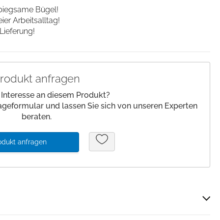
biegsame Bügel
!
lagen/
Patienteneigentum
er Arbeitsalltag!
Patientenwohlbefinden
Lieferung!
Slipper
Schnelltests
rodukt anfragen
 Interesse an diesem Produkt?
ageformular und lassen Sie sich von unseren Experten
beraten.
odukt anfragen
Über Cookies