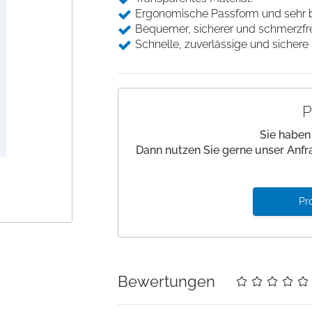
Beinlagerung
Desinfektion
Ergonomische Passform und sehr 
Andockwagen
Saugfähige Unter
Gurte und Befestigung
Bequemer, sicherer und schmerzfrei
Hautmarker
Underpads
Wäschewagen
Schnelle, zuverlässige und sichere 
Medizinische Kloben
Einwegkopfkissen/ -
Zubehör Funktionswagen
decken
Stützen und Halterungen
Nadelzähler
P
Einwegabdeckungen
Handwaschbürsten
Sie haben
Dann nutzen Sie gerne unser Anfr
Pr
Bewertungen
Details