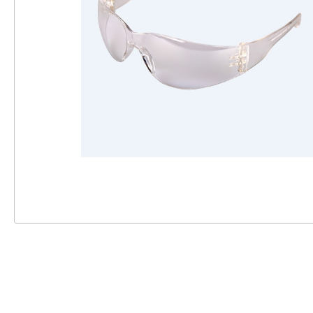
Zubehör Pulse
Einweghandschuhe
Zubehör ST20
Schutzbrillen
Zubehör Gipsliege
Röntgenschutzbekleidun
g
Schutzärmel
Überschuhe
Zustimmung