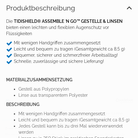
Produkt­beschreibung
Die
TIDISHIELD® ASSEMBLE ´N GO™ GESTELLE & LINSEN
bieten einen leichten und flexiblen Augenschutz vor
Flüssigkeiten
Mit wenigen Handgriffen zusammengesetzt
Leicht und bequem zu tragen (Gesamtgewicht ca 8,5 g)
Bequemer, sicherer und schmerzfreier Arbeitsalltag!
Schnelle, zuverlässige und sichere Lieferung!
MATERIALZUSAMMENSETZUNG
Gestell aus Polypropylen
Linse aus transparentem Polyester
BESCHREIBUNG
Mit wenigen Handgriffen zusammengesetzt
Zustimmung
Details
Über Cookies
Leicht und bequem zu tragen (Gesamtgewicht ca 8,5 g)
Jedes Gestell kann bis zu drei Mal wiederverwendet
Diese Webseite verwendet Cookies
werden
Wir verwenden Cookies, um Inhalte und Anzeigen zu personalisieren, Funktionen für