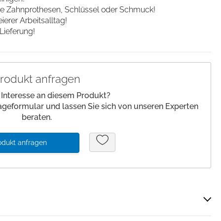
ie Zahnprothesen, Schlüssel oder Schmuck!
lagen/
Patienteneigentum
erer Arbeitsalltag!
Patientenwohlbefinden
Lieferung!
Slipper
Schnelltests
rodukt anfragen
 Interesse an diesem Produkt?
ageformular und lassen Sie sich von unseren Experten
beraten.
odukt anfragen