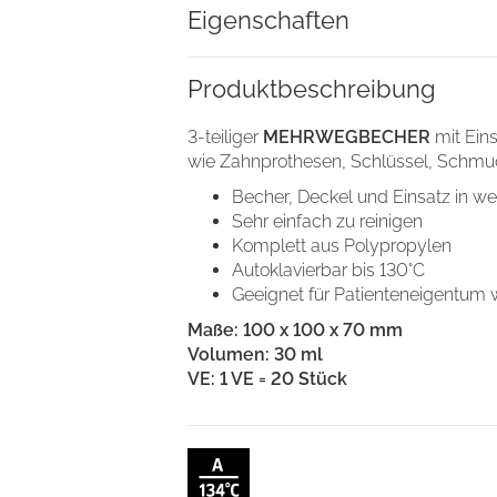
Eigenschaften
Details
Produkt­beschreibung
Cookies
3-teiliger
MEHRWEGBECHER
mit Ein
nhalte und Anzeigen zu personalisieren, Funktionen für soziale
wie Zahnprothesen, Schlüssel, Schmu
Website zu analysieren. Außerdem geben wir Informationen zu I
Becher, Deckel und Einsatz in we
r soziale Medien, Werbung und Analysen weiter. Unsere Partner
Sehr einfach zu reinigen
 Daten zusammen, die Sie ihnen bereitgestellt haben oder die s
Komplett aus Polypropylen
n.
Autoklavierbar bis 130°C
Geeignet für Patienteneigentum
Maße: 100 x 100 x 70 mm
Nur notwendige Cookies
Volumen: 30 ml
verwenden
VE: 1 VE = 20 Stück