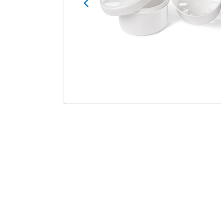
Zubehör Pulse
Einweghandschuhe
Zubehör ST20
Schutzbrillen
Zubehör Gipsliege
Röntgenschutzbekleidun
g
Schutzärmel
Überschuhe