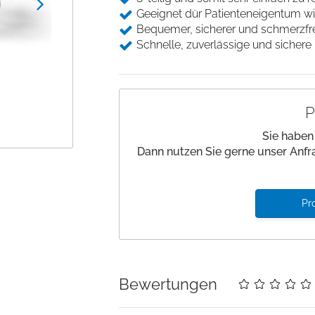
Beinlagerung
Desinfektion
Geeignet dür Patienteneigentum w
Andockwagen
Saugfähige Unter
Gurte und Befestigung
Bequemer, sicherer und schmerzfrei
Hautmarker
Underpads
Wäschewagen
Schnelle, zuverlässige und sichere 
Medizinische Kloben
Einwegkopfkissen/ -
Zubehör Funktionswagen
decken
Stützen und Halterungen
Nadelzähler
P
Einwegabdeckungen
Handwaschbürsten
Sie haben
Dann nutzen Sie gerne unser Anfr
Pr
Bewertungen