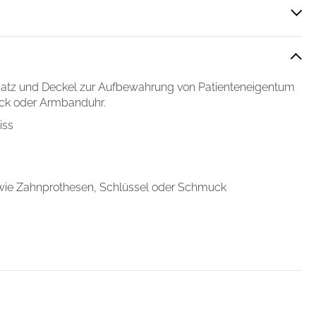
Über Cookies
satz und Deckel zur Aufbewahrung von Patienteneigentum
 Medien anbieten zu können
ck oder Armbanduhr.
hrer Verwendung unserer
iss
 führen diese Informationen
ie im Rahmen Ihrer Nutzung
 wie Zahnprothesen, Schlüssel oder Schmuck
Cookies zulassen