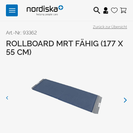
Toggle
navigation
Zurück zur Übersicht
Berufsschuhe
Art.-Nr.: 93362
ROLLBOARD MRT FÄHIG (177 X
Medizintechnik
55 CM)
Lichttechnik
Previous
Next
Hilfsmittel
Angebote
Produktwelten
Über uns