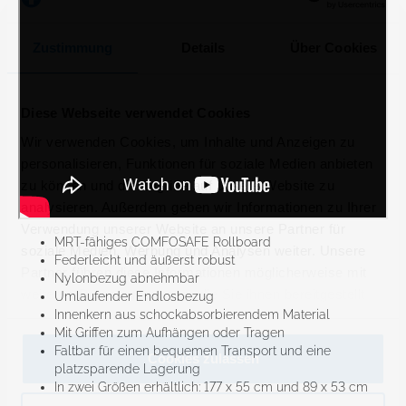
Zustimmung
Details
Über Cookies
Diese Webseite verwendet Cookies
Wir verwenden Cookies, um Inhalte und Anzeigen zu
personalisieren, Funktionen für soziale Medien anbieten
zu können und die Zugriffe auf unsere Website zu
analysieren. Außerdem geben wir Informationen zu Ihrer
Verwendung unserer Website an unsere Partner für
MRT-fähiges COMFOSAFE Rollboard
soziale Medien, Werbung und Analysen weiter. Unsere
Federleicht und äußerst robust
Partner führen diese Informationen möglicherweise mit
Nylonbezug abnehmbar
weiteren Daten zusammen, die Sie ihnen bereitgestellt
Umlaufender Endlosbezug
haben oder die sie im Rahmen Ihrer Nutzung der Dienste
Innenkern aus schockabsorbierendem Material
Mit Griffen zum Aufhängen oder Tragen
gesammelt haben.
Faltbar für einen bequemen Transport und eine
Cookies zulassen
platzsparende Lagerung
In zwei Größen erhältlich: 177 x 55 cm und 89 x 53 cm