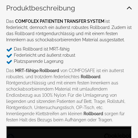
Produkt­beschreibung
Das
COMFOLEX PATIENTEN TRANSFER SYSTEM
ist
federleicht, dennoch ein äußerst robustes Rollboard. Zudem ist
das Rollboard röntgendurchlässig und mit einem festen
Innenkern aus schockabsorbierenden Material ausgestattet.
Das Rollboard ist MRT-fähig
Federleicht und äußerst robust
Platzsparende Lagerung
Das
MRT-fähige Rollboard
von COMFOSAFE ist ein äußerst
robustes, und trotzdem federleichtes
Rollboard
.
Röntgendurchlässig und mit einem festen Innenkern aus
schockabsorbierendem Material mit umlaufendem
Endlosbezug aus 100% Nylon. Für die Umlagerung von
liegenden und sitzenden Patienten auf Bett, Trage, Rollstuhl,
Röntgentisch, Untersuchungstisch, OP-Tisch, etc.
Innenliegende Klettstreifen am kleinen
Rollboard
sorgen für
festen Halt des Bezugs beim Aufhängen oder Tragen.