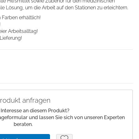
le Hilfsmittel sowie Zubehör für den medizinischen
lagen/
Patienteneigentum
le Lösung, um die Arbeit auf den Stationen zu erleichtern.
Patientenwohlbefinden
Farben erhältlich!
!
Slipper
er Arbeitsalltag!
Schnelltests
Lieferung!
rodukt anfragen
 Interesse an diesem Produkt?
ageformular und lassen Sie sich von unseren Experten
beraten.