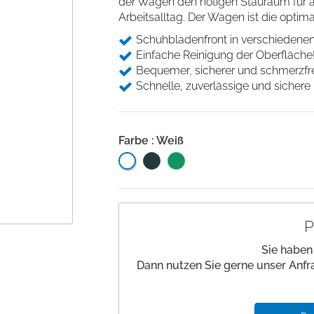
der Wagen den nötigen Stauraum für al
Desinfektion
Beinlagerung
Saugfähige Unter
Andockwagen
Arbeitsalltag. Der Wagen ist die optima
Hautmarker
Underpads
Gurte und Befestigung
Schuhbladenfront in verschiedenen 
Wäschewagen
Einwegkopfkissen/ -
Medizinische Kloben
Einfache Reinigung der Oberfläche
decken
Zubehör Funktionswagen
Bequemer, sicherer und schmerzfrei
Stützen und Halterungen
Schnelle, zuverlässige und sichere 
Nadelzähler
Einwegabdeckungen
Handwaschbürsten
Farbe : Weiß
P
Sie haben
Dann nutzen Sie gerne unser Anfr