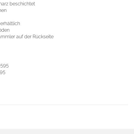
harz beschichtet
hen
Cookies zulassen
erhältlich
böden
ammler auf der Rückseite
 595
595