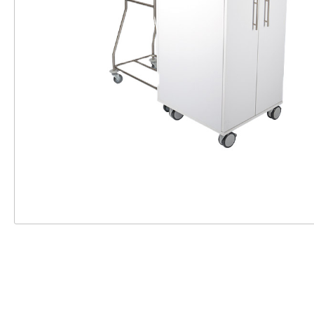
Einweghandschuhe
Zubehör Pulse
Schutzbrillen
Zubehör ST20
Röntgenschutzbekleidun
Zubehör Gipsliege
g
Schutzärmel
Überschuhe