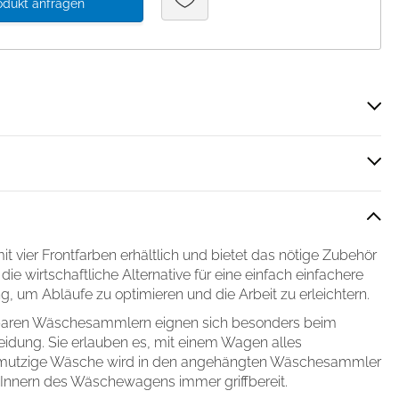
odukt anfragen
Über Cookies
 vier Frontfarben erhältlich und bietet das nötige Zubehör
die wirtschaftliche Alternative für eine einfach einfachere
 Medien anbieten zu können
g, um Abläufe zu optimieren und die Arbeit zu erleichtern.
hrer Verwendung unserer
 führen diese Informationen
aren Wäschesammlern eignen sich besonders beim
ie im Rahmen Ihrer Nutzung
dung. Sie erlauben es, mit einem Wagen alles
chmutzige Wäsche wird in den angehängten Wäschesammler
m Innern des Wäschewagens immer griffbereit.