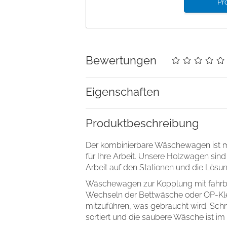
Pr
Bewertungen
Eigenschaften
Details
Produkt­beschreibung
Cookies
Der kombinierbare Wäschewagen ist mit
für Ihre Arbeit. Unsere Holzwagen sind 
nhalte und Anzeigen zu personalisieren, Funktionen für soziale
Arbeit auf den Stationen und die Lösun
Website zu analysieren. Außerdem geben wir Informationen zu I
r soziale Medien, Werbung und Analysen weiter. Unsere Partner
Wäschewagen zur Kopplung mit fahrb
 Daten zusammen, die Sie ihnen bereitgestellt haben oder die s
Wechseln der Bettwäsche oder OP-Klei
n.
mitzuführen, was gebraucht wird. S
sortiert und die saubere Wäsche ist i