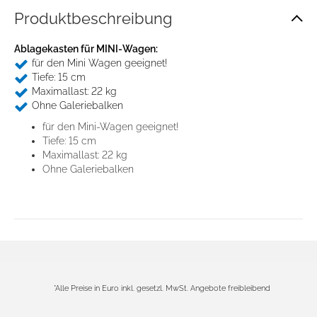
Produkt­beschreibung
Ablagekasten für MINI-Wagen:
für den Mini Wagen geeignet!
Tiefe: 15 cm
Maximallast: 22 kg
Ohne Galeriebalken
Zustimmung
Details
Über Cookies
für den Mini-Wagen geeignet!
Tiefe: 15 cm
Maximallast: 22 kg
Diese Webseite verwendet Cookies
Ohne Galeriebalken
Wir verwenden Cookies, um Inhalte und Anzeigen zu
personalisieren, Funktionen für soziale Medien anbieten
zu können und die Zugriffe auf unsere Website zu
analysieren. Außerdem geben wir Informationen zu Ihrer
Verwendung unserer Website an unsere Partner für
soziale Medien, Werbung und Analysen weiter. Unsere
Partner führen diese Informationen möglicherweise mit
*Alle Preise in Euro inkl. gesetzl. MwSt. Angebote freibleibend
weiteren Daten zusammen, die Sie ihnen bereitgestellt