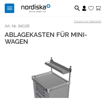
Toggle
navigation
Zurück zur Übersicht
Berufsschuhe
Art.-Nr.: 84028
ABLAGEKASTEN FÜR MINI-
Medizintechnik
WAGEN
Lichttechnik
Hilfsmittel
Angebote
Produktwelten
Über uns