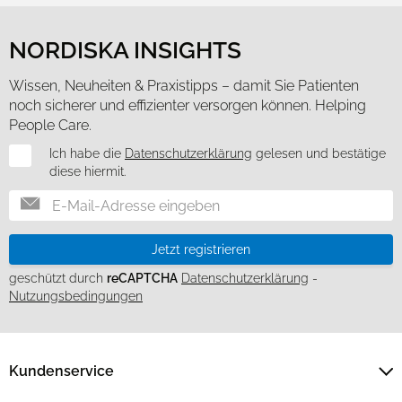
haben oder die sie im Rahmen Ihrer Nutzung der Dienste
gesammelt haben.
NORDISKA INSIGHTS
Cookies zulassen
Wissen, Neuheiten & Praxistipps – damit Sie Patienten
noch sicherer und effizienter versorgen können. Helping
Nur notwendige Cookies verwenden
People Care.
Newsletter
Ich habe die
Datenschutzerklärung
gelesen und bestätige
diese hiermit.
Jetzt registrieren
geschützt durch
reCAPTCHA
Datenschutzerklärung
-
Nutzungsbedingungen
Kundenservice