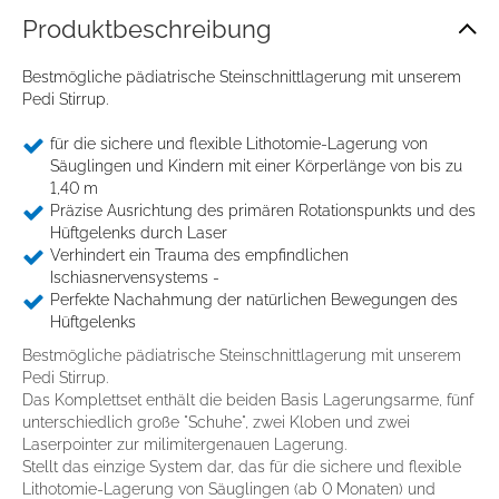
Produkt­beschreibung
Bestmögliche pädiatrische Steinschnittlagerung mit unserem
Pedi Stirrup.
für die sichere und flexible Lithotomie-Lagerung von
Säuglingen und Kindern mit einer Körperlänge von bis zu
1,40 m
Präzise Ausrichtung des primären Rotationspunkts und des
Hüftgelenks durch Laser
Verhindert ein Trauma des empfindlichen
Ischiasnervensystems -
Perfekte Nachahmung der natürlichen Bewegungen des
Hüftgelenks
Bestmögliche pädiatrische Steinschnittlagerung mit unserem
Pedi Stirrup.
Das Komplettset enthält die beiden Basis Lagerungsarme, fünf
Zustimmung
Details
Über Cookies
unterschiedlich große "Schuhe", zwei Kloben und zwei
Laserpointer zur milimitergenauen Lagerung.
Stellt das einzige System dar, das für die sichere und flexible
Lithotomie-Lagerung von Säuglingen (ab 0 Monaten) und
Diese Webseite verwendet Cookies