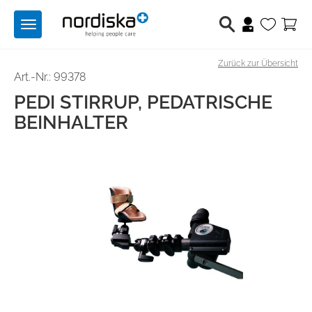
Toggle
navigation
Zurück zur Übersicht
Berufsschuhe
Art.-Nr.: 99378
PEDI STIRRUP, PEDATRISCHE
Medizintechnik
BEINHALTER
Lichttechnik
Hilfsmittel
Angebote
Produktwelten
Über uns