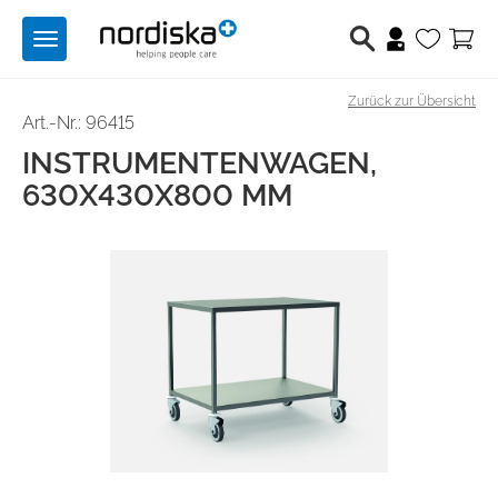
Toggle
navigation
Zurück zur Übersicht
Berufsschuhe
Art.-Nr.: 96415
INSTRUMENTENWAGEN,
Medizintechnik
630X430X800 MM
Lichttechnik
Hilfsmittel
Angebote
Produktwelten
Über uns