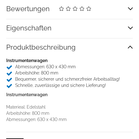
Bewertungen
Eigenschaften
Produkt­beschreibung
Instrumentenwagen
Abmessungen: 630 x 430 mm
Arbeitshöhe: 800 mm
Bequemer, sicherer und schmerzfreier Arbeitsalltag!
Zustimmung
Details
Über Cookies
Schnelle, zuverlässige und sichere Lieferung!
Instrumentenwagen
Diese Webseite verwendet Cookies
Materieal: Edelstahl
Wir verwenden Cookies, um Inhalte und Anzeigen zu
Arbeitshöhe: 800 mm
personalisieren, Funktionen für soziale Medien anbieten
Abmessungen: 630 x 430 mm
zu können und die Zugriffe auf unsere Website zu
analysieren. Außerdem geben wir Informationen zu Ihrer