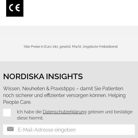
Verwendung unserer Website an unsere Partner für
soziale Medien, Werbung und Analysen weiter. Unsere
Partner führen diese Informationen möglicherweise mit
weiteren Daten zusammen, die Sie ihnen bereitgestellt
haben oder die sie im Rahmen Ihrer Nutzung der Dienste
gesammelt haben.
Cookies zulassen
*Alle Preise in Euro inkl. gesetzl. MwSt. Angebote freibleibend
Nur notwendige Cookies verwenden
NORDISKA INSIGHTS
Wissen, Neuheiten & Praxistipps – damit Sie Patienten
noch sicherer und effizienter versorgen können. Helping
People Care.
Newsletter
Ich habe die
Datenschutzerklärung
gelesen und bestätige
diese hiermit.