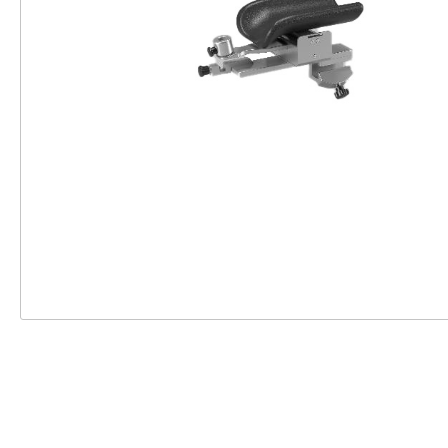
Einweghandschuhe
Zubehör Pulse
Schutzbrillen
Zubehör ST20
Röntgenschutzbekleidun
Zubehör Gipsliege
g
Schutzärmel
Überschuhe
Zustimmung
Diese Webseite verwendet Cookies