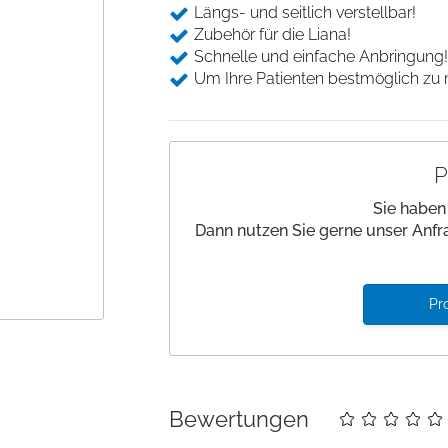
Desinfektion
Beinlagerung
Längs- und seitlich verstellbar!
Saugfähige Unter
Andockwagen
Zubehör für die Liana!
Hautmarker
Underpads
Gurte und Befestigung
Schnelle und einfache Anbringung
Wäschewagen
Einwegkopfkissen/ -
Medizinische Kloben
Um Ihre Patienten bestmöglich zu m
decken
Zubehör Funktionswagen
Stützen und Halterungen
Nadelzähler
Einwegabdeckungen
P
Handwaschbürsten
Sie haben
Dann nutzen Sie gerne unser Anfr
Pr
Details
Bewertungen