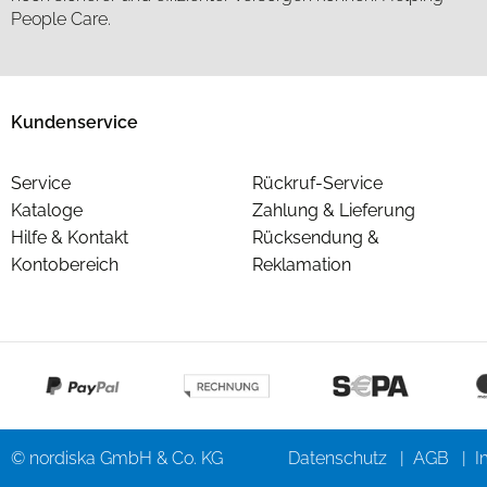
People Care.
Kundenservice
Service
Rückruf-Service
Kataloge
Zahlung & Lieferung
Hilfe & Kontakt
Rücksendung &
Kontobereich
Reklamation
© nordiska GmbH & Co. KG
Datenschutz
AGB
I