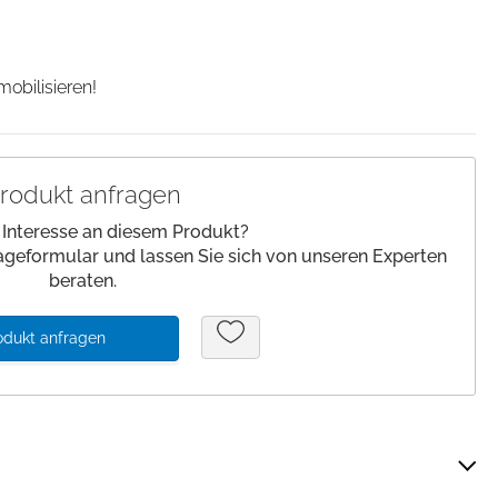
lagen/
Patienteneigentum
Patientenwohlbefinden
!
obilisieren!
Slipper
Schnelltests
rodukt anfragen
 Interesse an diesem Produkt?
ageformular und lassen Sie sich von unseren Experten
beraten.
odukt anfragen
Über Cookies