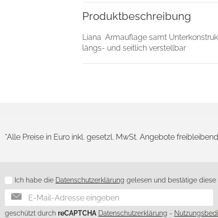
gen zu personalisieren, Funktionen für soziale Medien anbieten zu können und die Zugriffe auf
 unserer Website an unsere Partner für soziale Medien, Werbung und Analysen weiter. Unsere Pa
Produkt­beschreibung
 die Sie ihnen bereitgestellt haben oder die sie im Rahmen Ihrer Nutzung der Dienste gesamme
Liana Armauflage samt Unterkonstruk
Nur notwendige Cookies verwenden
längs- und seitlich verstellbar
*Alle Preise in Euro inkl. gesetzl. MwSt. Angebote freibleiben
Ich habe die
Datenschutzerklärung
gelesen und bestätige diese h
Newsletter
geschützt durch
reCAPTCHA
Datenschutzerklärung
-
Nutzungsbed