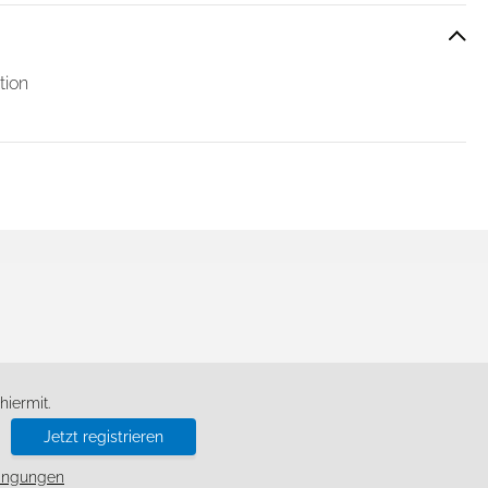
 unsere Website zu analysieren. Außerdem
rtner führen diese Informationen
lt haben.
tion
Cookies zulassen
d
iermit.
Jetzt registrieren
ingungen