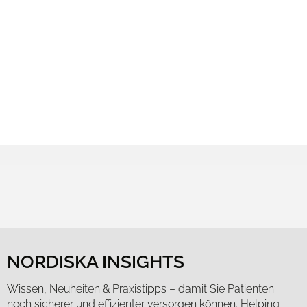
Wir verwenden Cookies, um Inhalte und Anzei
geben wir Informationen zu Ihrer Verwendung
möglicherweise mit weiteren Daten zusammen,
NORDISKA INSIGHTS
Wissen, Neuheiten & Praxistipps – damit Sie Patienten
noch sicherer und effizienter versorgen können. Helping