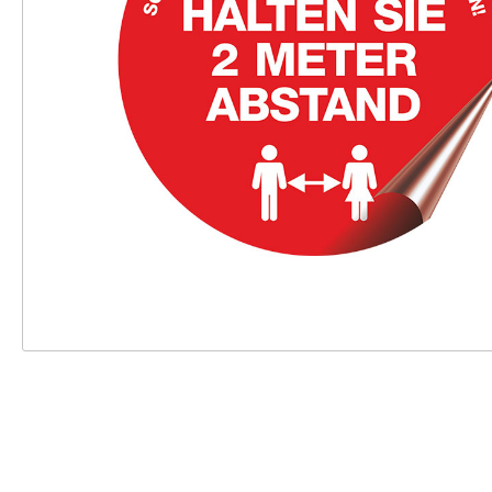
Einweghandschuhe
Zubehör Pulse
Schutzbrillen
Zubehör ST20
Röntgenschutzbekleidun
Zubehör Gipsliege
g
Schutzärmel
Überschuhe
Zustimmung
Diese Webseite verwendet 