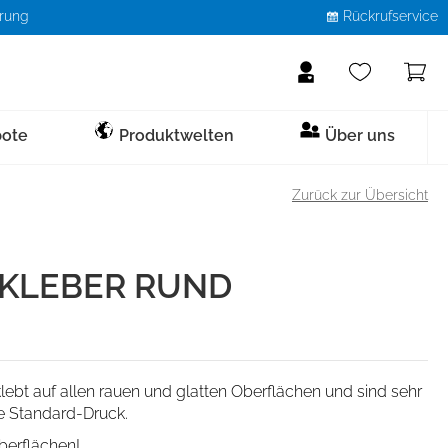
erung
Rückrufservice
Helping people care
Nordiska Akademie
ote
Produktwelten
Über uns
Karriere
Sicherheitsschuhe
Patientenpflege &
Einlagen, Pflegemittel &
Pflege / Patiententransport
Stationsmobiliar
Exoskelett
Zurück zur Übersicht
Versorgung
Co
Messetermine
SB
Abwurfbehälter
Abdeckhauben
Faltwände
Service
S1
Infusionstechnik
Frühmobilisation
Infusionsständer
KLEBER RUND
S1P
Manschetten
Mobile Pflegestühle
Hygienelösungen
S2
Pulsoximeter
Beistellschränke / -tische
S3
Venenstauer
Toiletten-/ Sanitärstühle
lebt auf allen rauen und glatten Oberflächen und sind sehr
Mundhygiene
Zubehör Pflegestühle
ve Standard-Druck.
Körperhygiene
berflächen!