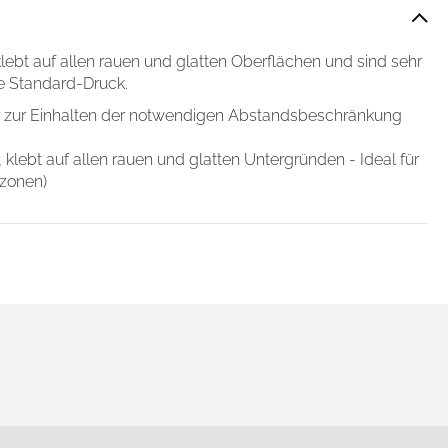
 Medien anbieten zu können
hrer Verwendung unserer
lebt auf allen rauen und glatten Oberflächen und sind sehr
 führen diese Informationen
ve Standard-Druck.
ie im Rahmen Ihrer Nutzung
 zur Einhalten der notwendigen Abstandsbeschränkung
 klebt auf allen rauen und glatten Untergründen - Ideal für
zonen)
Cookies zulassen
d