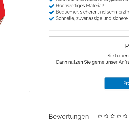
Desinfektion
Beinlagerung
Hochwertiges Material!
Saugfähige Unter
Andockwagen
Hautmarker
Underpads
Bequemer, sicherer und schmerzfrei
Gurte und Befestigung
Wäschewagen
Schnelle, zuverlässige und sichere 
Einwegkopfkissen/ -
Medizinische Kloben
decken
Zubehör Funktionswagen
Stützen und Halterungen
Nadelzähler
Einwegabdeckungen
P
Handwaschbürsten
Sie haben
Dann nutzen Sie gerne unser Anfr
Pr
Details
Bewertungen
Cookies