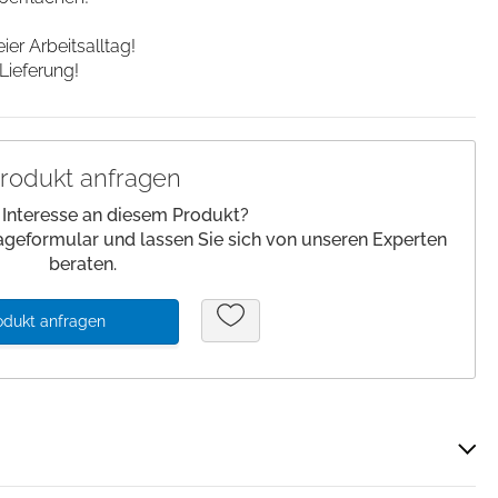
lagen/
Patienteneigentum
er Arbeitsalltag!
Patientenwohlbefinden
Lieferung!
Slipper
Schnelltests
rodukt anfragen
 Interesse an diesem Produkt?
ageformular und lassen Sie sich von unseren Experten
beraten.
odukt anfragen
Über Cookies