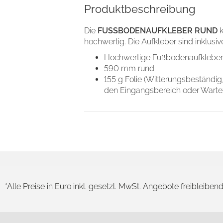
Produkt­beschreibung
nhalte und Anzeigen zu personalisieren, Funktionen für soziale
Website zu analysieren. Außerdem geben wir Informationen zu I
Die
FUSSBODENAUFKLEBER RUND
k
r soziale Medien, Werbung und Analysen weiter. Unsere Partner
hochwertig. Die Aufkleber sind inklusi
 Daten zusammen, die Sie ihnen bereitgestellt haben oder die s
Hochwertige Fußbodenaufkleber
n.
590 mm rund
155 g Folie (Witterungsbeständig,
den Eingangsbereich oder Warte
Nur notwendige Cookies
verwenden
*Alle Preise in Euro inkl. gesetzl. MwSt. Angebote freibleiben